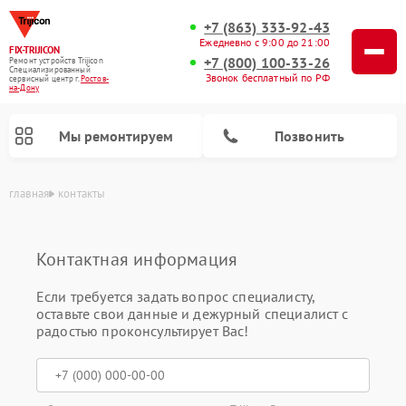
+7 (863) 333-92-43
Ежедневно с 9:00 до 21:00
FIX-TRIJICON
+7 (800) 100-33-26
Ремонт устройств Trijicon
Специализированный
Звонок бесплатный по РФ
cервисный центр г.
Ростов-
на-Дону
Мы ремонтируем
Позвонить
главная
контакты
Ремонт оптических прицелов Trijicon
Ремонт коллиматорных прицелов Trijicon
Контактная информация
Если требуется задать вопрос специалисту,
оставьте свои данные и дежурный специалист с
радостью проконсультирует Вас!