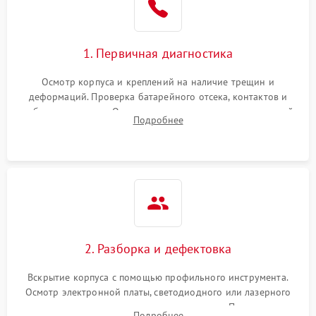
1. Первичная диагностика
Осмотр корпуса и креплений на наличие трещин и
деформаций. Проверка батарейного отсека, контактов и
работы излучателя. Оценка яркости и четкости прицельной
Подробнее
марки на разных режимах. Выявление проблем с
регулировкой поправок и целостностью линзы.
2. Разборка и дефектовка
Вскрытие корпуса с помощью профильного инструмента.
Осмотр электронной платы, светодиодного или лазерного
излучателя, а также механизма выверки. Проверка
Подробнее