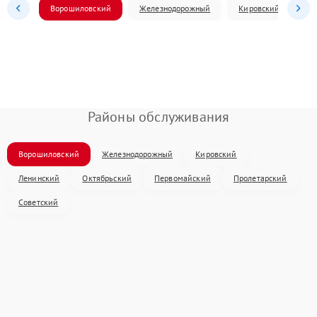
Ворошиловский
Железнодорожный
Кировский
Л
Районы обслуживания
Ворошиловский
Железнодорожный
Кировский
Ленинский
Октябрьский
Первомайский
Пролетарский
Советский