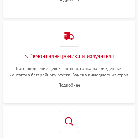
уплотнительных прокладок и выявление следов окисления
контактов или попадания влаги.
3. Ремонт электроники и излучателя
Восстановление цепей питания, пайка поврежденных
контактов батарейного отсека. Замена вышедшего из строя
светодиода или микросхемы управления яркостью. Очистка
Подробнее
платы от коррозии и нанесение защитного лака для
предотвращения замыканий.