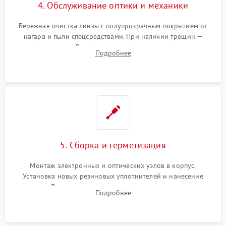
4. Обслуживание оптики и механики
Бережная очистка линзы с полупрозрачным покрытием от
нагара и пыли спецсредствами. При наличии трещин —
замена стекла. Восстановление или замена пружин и
Подробнее
резьбовых элементов в механизме ввода поправок для
устранения люфтов и сбоев пристрелки.
5. Сборка и герметизация
Монтаж электронных и оптических узлов в корпус.
Установка новых резиновых уплотнителей и нанесение
герметика. Для закрытых коллиматоров — вакуумирование и
Подробнее
заполнение инертным газом для исключения запотевания
линзы при перепадах температур.