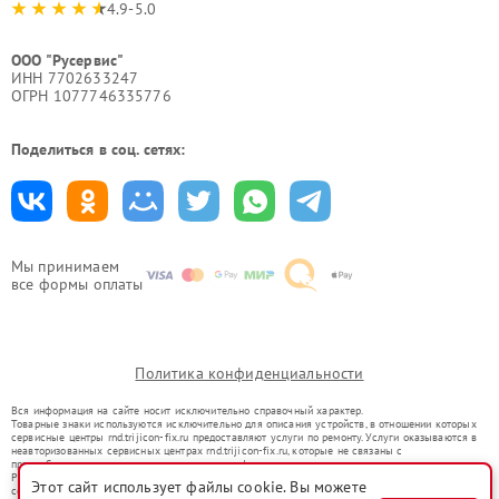
4.9-5.0
ООО "Русервис"
ИНН 7702633247
ОГРН 1077746335776
Поделиться в соц. сетях:
Мы принимаем
все формы оплаты
Политика конфиденциальности
Вся информация на сайте носит исключительно справочный характер.
Товарные знаки используются исключительно для описания устройств, в отношении которых
сервисные центры rnd.trijicon-fix.ru предоставляют услуги по ремонту. Услуги оказываются в
неавторизованных сервисных центрах rnd.trijicon-fix.ru, которые не связаны с
правообладателями товарных знаков или их официальными представителями.
Ремонт осуществляется для устройств, уже введенных в гражданский оборот в соответствии
Этот сайт использует файлы cookie. Вы можете
со статьей 1487 ГК РФ.