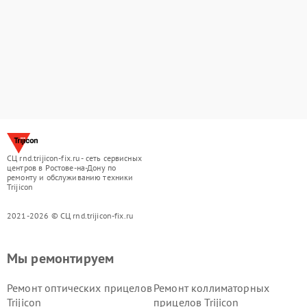
СЦ rnd.trijicon-fix.ru - сеть сервисных
центров в Ростове-на-Дону по
ремонту и обслуживанию техники
Trijicon
2021-2026 © СЦ rnd.trijicon-fix.ru
Мы ремонтируем
Ремонт оптических прицелов
Ремонт коллиматорных
Trijicon
прицелов Trijicon