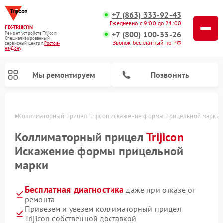
+7 (863) 333-92-43
Ежедневно с 9:00 до 21:00
FIX-TRIJICON
+7 (800) 100-33-26
Ремонт устройств Trijicon
Специализированный
Звонок бесплатный по РФ
cервисный центр г.
Ростов-
на-Дону
Мы ремонтируем
Позвонить
-Дону
Коллиматорный прицел Trijicon искажение формы прицельной марки
Ремонт оптических прицелов Trijicon
Коллиматорный прицел
Trijicon
Искажение формы прицельной
марки
Бесплатная диагностика
даже при отказе от
ремонта
Привезем и увезем коллиматорный прицел
Trijicon собственной доставкой