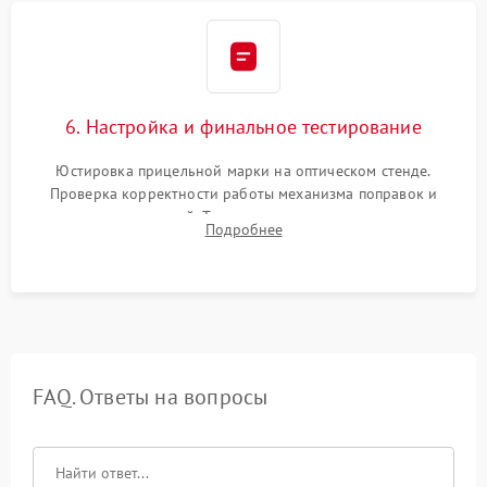
6. Настройка и финальное тестирование
Юстировка прицельной марки на оптическом стенде.
Проверка корректности работы механизма поправок и
отсутствия искажений. Тестирование прицела на ударном
Подробнее
стенде для подтверждения устойчивости к отдаче оружия и
надежного сохранения нуля.
FAQ. Ответы на вопросы