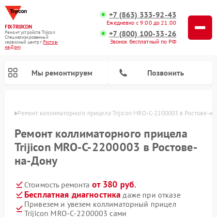
+7 (863) 333-92-43
Ежедневно с 9:00 до 21:00
FIX-TRIJICON
+7 (800) 100-33-26
Ремонт устройств Trijicon
Специализированный
Звонок бесплатный по РФ
cервисный центр г.
Ростов-
на-Дону
Мы ремонтируем
Позвонить
-Дону
Ремонт коллиматорного прицела Trijicon MRO-C-2200003 в Ростове-на
Ремонт оптических прицелов Trijicon
Ремонт коллиматорного прицела
Trijicon MRO-C-2200003 в Ростове-
на-Дону
от 380 руб.
Стоимость ремонта
Бесплатная диагностика
даже при отказе
Привезем и увезем коллиматорный прицел
Trijicon MRO-C-2200003 сами