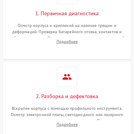
перенапряжения
1. Первичная диагностика
Неисправность системы
1000 ₽
Подробнее →
защиты от замыкания
Осмотр корпуса и креплений на наличие трещин и
деформаций. Проверка батарейного отсека, контактов и
Повреждение системы
работы излучателя. Оценка яркости и четкости прицельной
1000 ₽
Подробнее →
Подробнее
защиты от перегрузок
марки на разных режимах. Выявление проблем с
регулировкой поправок и целостностью линзы.
Неисправность системы
1000 ₽
Подробнее →
защиты от перегрева
Поломка системы защиты
1000 ₽
Подробнее →
от перенапряжения
2. Разборка и дефектовка
Поломка системы защиты
1000 ₽
Подробнее →
от замыкания
Вскрытие корпуса с помощью профильного инструмента.
Осмотр электронной платы, светодиодного или лазерного
излучателя, а также механизма выверки. Проверка
Подробнее
уплотнительных прокладок и выявление следов окисления
контактов или попадания влаги.