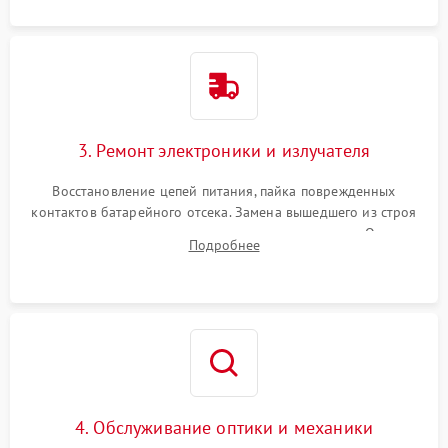
3. Ремонт электроники и излучателя
Восстановление цепей питания, пайка поврежденных
контактов батарейного отсека. Замена вышедшего из строя
светодиода или микросхемы управления яркостью. Очистка
Подробнее
платы от коррозии и нанесение защитного лака для
предотвращения замыканий.
4. Обслуживание оптики и механики