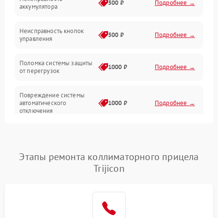
500 ₽
Подробнее →
аккумулятора
Механические повреждения
Неисправность кнопок
500 ₽
Подробнее →
управления
Прочие неисправности
Поломка системы защиты
Неисправность управления
1000 ₽
Подробнее →
от перегрузок
Повреждение системы
автоматического
1000 ₽
Подробнее →
отключения
Неисправность системы
защиты от короткого
1000 ₽
Подробнее →
замыкания
Этапы ремонта коллиматорного прицела
Trijicon
Повреждение системы
1000 ₽
Подробнее →
защиты от перегрева
Неисправность системы
защиты от
1000 ₽
Подробнее →