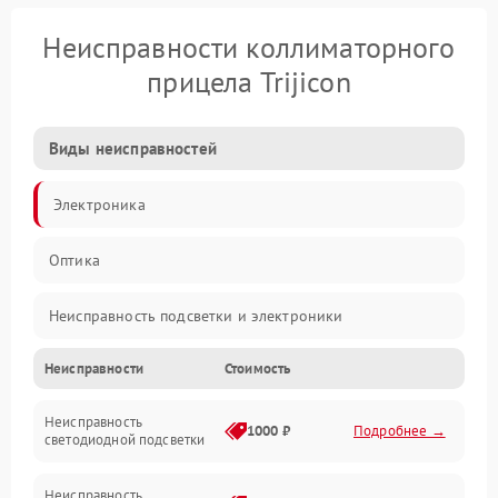
Неисправности коллиматорного
прицела Trijicon
Виды неисправностей
Электроника
Оптика
Неисправность подсветки и электроники
Неисправности
Стоимость
Неисправность изображения
Неисправность
Электропитание
1000 ₽
Подробнее →
светодиодной подсветки
Юстировка
Неисправность