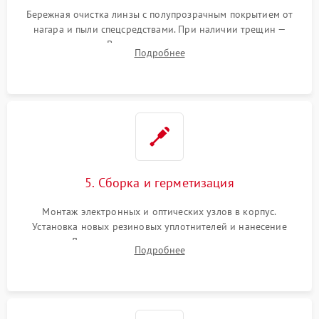
Бережная очистка линзы с полупрозрачным покрытием от
нагара и пыли спецсредствами. При наличии трещин —
замена стекла. Восстановление или замена пружин и
Подробнее
резьбовых элементов в механизме ввода поправок для
устранения люфтов и сбоев пристрелки.
5. Сборка и герметизация
Монтаж электронных и оптических узлов в корпус.
Установка новых резиновых уплотнителей и нанесение
герметика. Для закрытых коллиматоров — вакуумирование и
Подробнее
заполнение инертным газом для исключения запотевания
линзы при перепадах температур.