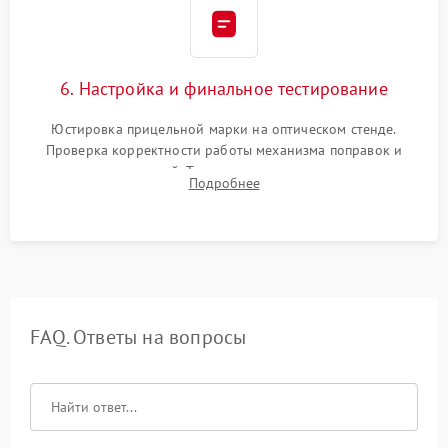
6. Настройка и финальное тестирование
Юстировка прицельной марки на оптическом стенде.
Проверка корректности работы механизма поправок и
отсутствия искажений. Тестирование прицела на ударном
Подробнее
стенде для подтверждения устойчивости к отдаче оружия и
надежного сохранения нуля.
FAQ. Ответы на вопросы