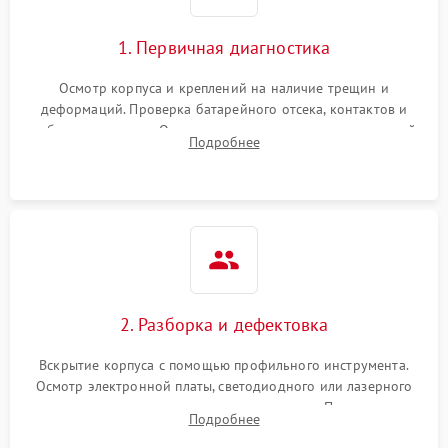
1. Первичная диагностика
Осмотр корпуса и креплений на наличие трещин и
деформаций. Проверка батарейного отсека, контактов и
работы излучателя. Оценка яркости и четкости прицельной
Подробнее
марки на разных режимах. Выявление проблем с
регулировкой поправок и целостностью линзы.
2. Разборка и дефектовка
Вскрытие корпуса с помощью профильного инструмента.
Осмотр электронной платы, светодиодного или лазерного
излучателя, а также механизма выверки. Проверка
Подробнее
уплотнительных прокладок и выявление следов окисления