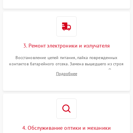
контактов или попадания влаги.
3. Ремонт электроники и излучателя
Восстановление цепей питания, пайка поврежденных
контактов батарейного отсека. Замена вышедшего из строя
светодиода или микросхемы управления яркостью. Очистка
Подробнее
платы от коррозии и нанесение защитного лака для
предотвращения замыканий.
4. Обслуживание оптики и механики