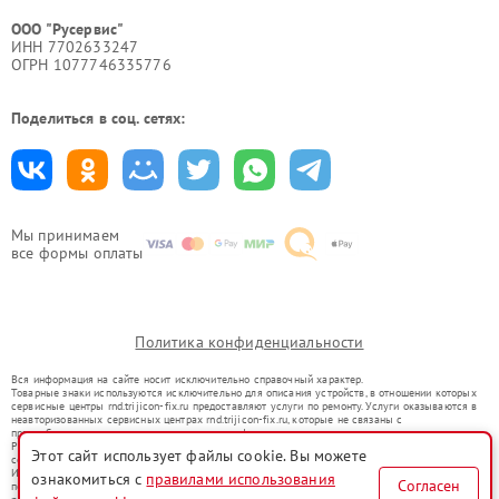
ООО "Русервис"
ИНН 7702633247
ОГРН 1077746335776
Поделиться в соц. сетях:
Мы принимаем
все формы оплаты
Политика конфиденциальности
Вся информация на сайте носит исключительно справочный характер.
Товарные знаки используются исключительно для описания устройств, в отношении которых
сервисные центры rnd.trijicon-fix.ru предоставляют услуги по ремонту. Услуги оказываются в
неавторизованных сервисных центрах rnd.trijicon-fix.ru, которые не связаны с
правообладателями товарных знаков или их официальными представителями.
Ремонт осуществляется для устройств, уже введенных в гражданский оборот в соответствии
Этот сайт использует файлы cookie. Вы можете
со статьей 1487 ГК РФ.
Использование товарных знаков не преследует цели индивидуализации услуг или введения
ознакомиться с
правилами использования
Согласен
потребителей в заблуждение, а служит для информирования о предоставляемых услугах по