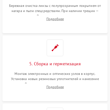
Бережная очистка линзы с полупрозрачным покрытием от
нагара и пыли спецсредствами. При наличии трещин —
замена стекла. Восстановление или замена пружин и
Подробнее
резьбовых элементов в механизме ввода поправок для
устранения люфтов и сбоев пристрелки.
5. Сборка и герметизация
Монтаж электронных и оптических узлов в корпус.
Установка новых резиновых уплотнителей и нанесение
герметика. Для закрытых коллиматоров — вакуумирование и
Подробнее
заполнение инертным газом для исключения запотевания
линзы при перепадах температур.