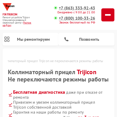
+7 (863) 333-92-43
Ежедневно с 9:00 до 21:00
FIX-TRIJICON
+7 (800) 100-33-26
Ремонт устройств Trijicon
Специализированный
Звонок бесплатный по РФ
cервисный центр г.
Ростов-
на-Дону
Мы ремонтируем
Позвонить
у
Коллиматорный прицел Trijicon не переключаются режимы работы
Ремонт оптических прицелов Trijicon
Коллиматорный прицел
Trijicon
Не переключаются режимы работы
Бесплатная диагностика
даже при отказе от
ремонта
Привезем и увезем коллиматорный прицел
Trijicon собственной доставкой
Гарантия на наши работы по ремонту