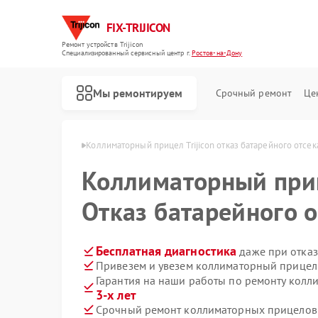
FIX-TRIJICON
Ремонт устройств Trijicon
Специализированный cервисный центр г.
Ростов-на-Дону
Мы ремонтируем
Срочный ремонт
Це
Ремонт оптических прицелов Trijicon
n в Ростове-на-Дону
Коллиматорный прицел Trijicon отказ батарейного отсек
Коллиматорный пр
Отказ батарейного о
Бесплатная диагностика
даже при отказ
Привезем и увезем коллиматорный прицел T
Гарантия на наши работы по ремонту колл
3-х лет
Срочный ремонт коллиматорных прицелов Tr