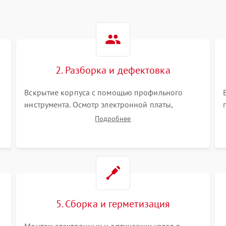
2. Разборка и дефектовка
Вскрытие корпуса с помощью профильного
инструмента. Осмотр электронной платы,
светодиодного или лазерного излучателя, а
Подробнее
также механизма выверки. Проверка
уплотнительных прокладок и выявление следов
окисления контактов или попадания влаги.
5. Сборка и герметизация