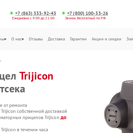
+7 (863) 333-92-43
+7 (800) 100-33-26
Ежедневно с 9:00 до 21:00
Звонок бесплатный по РФ
ны
О нас
Отзывы
Доставка
Гарантии
Акции и скидки
Зая
а
ицел
Trijicon
тсека
е от ремонта
rijicon собственной доставкой
до
иматорных прицелов Trijicon
ijicon в течении часа