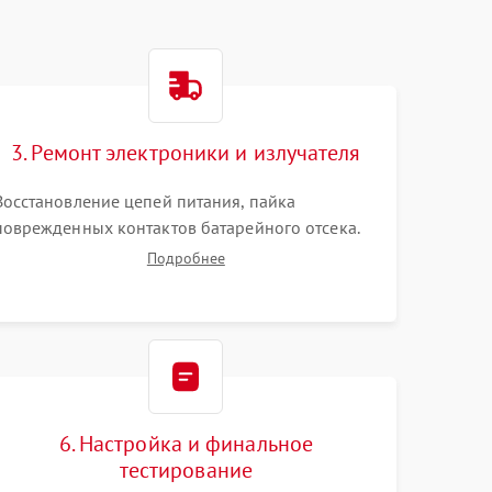
3. Ремонт электроники и излучателя
Восстановление цепей питания, пайка
поврежденных контактов батарейного отсека.
Замена вышедшего из строя светодиода или
Подробнее
микросхемы управления яркостью. Очистка
платы от коррозии и нанесение защитного лака
для предотвращения замыканий.
6. Настройка и финальное
тестирование