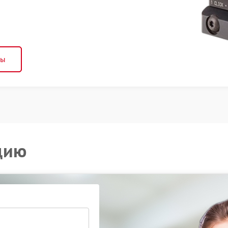
ны
цию