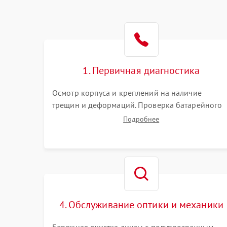
1. Первичная диагностика
Осмотр корпуса и креплений на наличие
трещин и деформаций. Проверка батарейного
отсека, контактов и работы излучателя. Оценка
Подробнее
яркости и четкости прицельной марки на
разных режимах. Выявление проблем с
регулировкой поправок и целостностью линзы.
4. Обслуживание оптики и механики