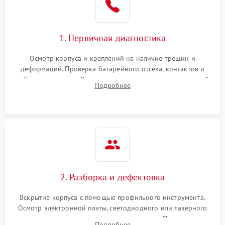
1. Первичная диагностика
Осмотр корпуса и креплений на наличие трещин и
деформаций. Проверка батарейного отсека, контактов и
работы излучателя. Оценка яркости и четкости прицельной
Подробнее
марки на разных режимах. Выявление проблем с
регулировкой поправок и целостностью линзы.
2. Разборка и дефектовка
Вскрытие корпуса с помощью профильного инструмента.
Осмотр электронной платы, светодиодного или лазерного
излучателя, а также механизма выверки. Проверка
Подробнее