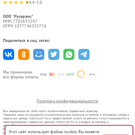
4.9-5.0
ООО "Русервис"
ИНН 7702633247
ОГРН 1077746335776
Поделиться в соц. сетях:
Мы принимаем
все формы оплаты
Политика конфиденциальности
Вся информация на сайте носит исключительно справочный характер.
Товарные знаки используются исключительно для описания устройств, в отношении которых
сервисные центры rnd.trijicon-fix.ru предоставляют услуги по ремонту. Услуги оказываются в
неавторизованных сервисных центрах rnd.trijicon-fix.ru, которые не связаны с
правообладателями товарных знаков или их официальными представителями.
Ремонт осуществляется для устройств, уже введенных в гражданский оборот в соответствии
Этот сайт использует файлы cookie. Вы можете
со статьей 1487 ГК РФ.