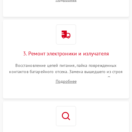
уплотнительных прокладок и выявление следов окисления
контактов или попадания влаги.
3. Ремонт электроники и излучателя
Восстановление цепей питания, пайка поврежденных
контактов батарейного отсека. Замена вышедшего из строя
светодиода или микросхемы управления яркостью. Очистка
Подробнее
платы от коррозии и нанесение защитного лака для
предотвращения замыканий.