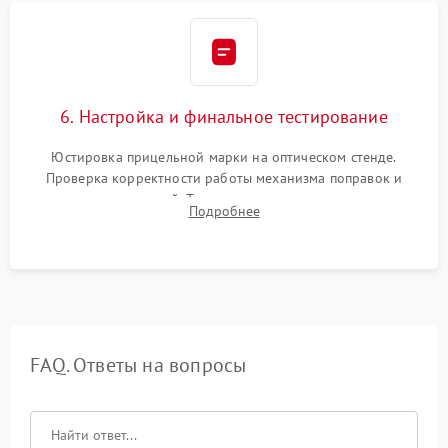
6. Настройка и финальное тестирование
Юстировка прицельной марки на оптическом стенде.
Проверка корректности работы механизма поправок и
отсутствия искажений. Тестирование прицела на ударном
Подробнее
стенде для подтверждения устойчивости к отдаче оружия и
надежного сохранения нуля.
FAQ. Ответы на вопросы