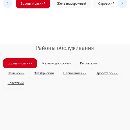
Ворошиловский
Железнодорожный
Кировский
Л
Районы обслуживания
Ворошиловский
Железнодорожный
Кировский
Ленинский
Октябрьский
Первомайский
Пролетарский
Советский