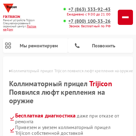
+7 (863) 333-92-43
Ежедневно с 9:00 до 21:00
FIX-TRIJICON
+7 (800) 100-33-26
Ремонт устройств Trijicon
Специализированный
Звонок бесплатный по РФ
cервисный центр г.
Ростов-
на-Дону
Мы ремонтируем
Позвонить
-Дону
Коллиматорный прицел Trijicon появился люфт крепления на оружие
Ремонт оптических прицелов Trijicon
Коллиматорный прицел
Trijicon
Появился люфт крепления на
оружие
Бесплатная диагностика
даже при отказе от
ремонта
Привезем и увезем коллиматорный прицел
Trijicon собственной доставкой