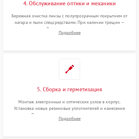
4. Обслуживание оптики и механики
Бережная очистка линзы с полупрозрачным покрытием от
нагара и пыли спецсредствами. При наличии трещин —
замена стекла. Восстановление или замена пружин и
Подробнее
резьбовых элементов в механизме ввода поправок для
устранения люфтов и сбоев пристрелки.
5. Сборка и герметизация
Монтаж электронных и оптических узлов в корпус.
Установка новых резиновых уплотнителей и нанесение
герметика. Для закрытых коллиматоров — вакуумирование и
Подробнее
заполнение инертным газом для исключения запотевания
линзы при перепадах температур.