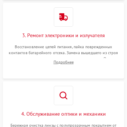
3. Ремонт электроники и излучателя
Восстановление цепей питания, пайка поврежденных
контактов батарейного отсека. Замена вышедшего из строя
светодиода или микросхемы управления яркостью. Очистка
Подробнее
платы от коррозии и нанесение защитного лака для
предотвращения замыканий.
4. Обслуживание оптики и механики
Бережная очистка линзы с полупрозрачным покрытием от