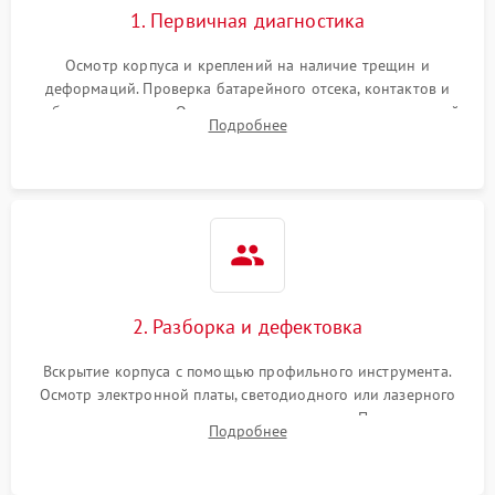
1. Первичная диагностика
Неисправность системы
1000 ₽
Подробнее →
защиты от замыкания
Осмотр корпуса и креплений на наличие трещин и
деформаций. Проверка батарейного отсека, контактов и
Повреждение системы
работы излучателя. Оценка яркости и четкости прицельной
1000 ₽
Подробнее →
Подробнее
защиты от перегрузок
марки на разных режимах. Выявление проблем с
регулировкой поправок и целостностью линзы.
Неисправность системы
1000 ₽
Подробнее →
защиты от перегрева
Поломка системы защиты
1000 ₽
Подробнее →
от перенапряжения
2. Разборка и дефектовка
Поломка системы защиты
1000 ₽
Подробнее →
от замыкания
Вскрытие корпуса с помощью профильного инструмента.
Осмотр электронной платы, светодиодного или лазерного
излучателя, а также механизма выверки. Проверка
Подробнее
уплотнительных прокладок и выявление следов окисления
контактов или попадания влаги.