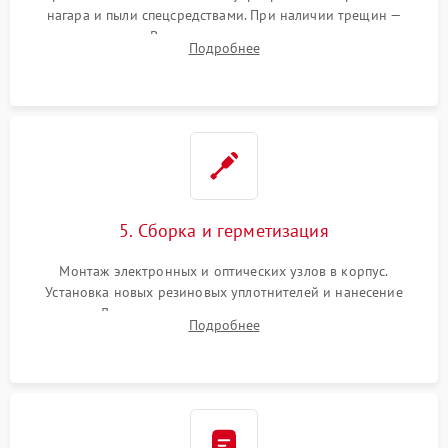
нагара и пыли спецсредствами. При наличии трещин —
замена стекла. Восстановление или замена пружин и
Подробнее
резьбовых элементов в механизме ввода поправок для
устранения люфтов и сбоев пристрелки.
5. Сборка и герметизация
Монтаж электронных и оптических узлов в корпус.
Установка новых резиновых уплотнителей и нанесение
герметика. Для закрытых коллиматоров — вакуумирование и
Подробнее
заполнение инертным газом для исключения запотевания
линзы при перепадах температур.