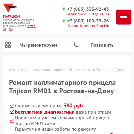
+7 (863) 333-92-43
Ежедневно с 9:00 до 21:00
FIX-TRIJICON
+7 (800) 100-33-26
Ремонт устройств Trijicon
Специализированный
Звонок бесплатный по РФ
cервисный центр г.
Ростов-
на-Дону
Мы ремонтируем
Позвонить
-Дону
Ремонт коллиматорного прицела Trijicon RM01 в Ростове-на-Дону
Ремонт оптических прицелов Trijicon
Ремонт коллиматорного прицела
Trijicon RM01 в Ростове-на-Дону
от 380 руб.
Стоимость ремонта
Бесплатная диагностика
даже при отказе
Привезем и увезем коллиматорный прицел
Trijicon RM01 сами
Гарантия на наши работы по ремонту