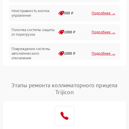
Механические повреждения
Неисправность кнопок
500 ₽
Подробнее →
управления
Прочие неисправности
Поломка системы защиты
Неисправность управления
1000 ₽
Подробнее →
от перегрузок
Повреждение системы
автоматического
1000 ₽
Подробнее →
отключения
Неисправность системы
защиты от короткого
1000 ₽
Подробнее →
замыкания
Этапы ремонта коллиматорного прицела
Trijicon
Повреждение системы
1000 ₽
Подробнее →
защиты от перегрева
Неисправность системы
защиты от
1000 ₽
Подробнее →
перенапряжения