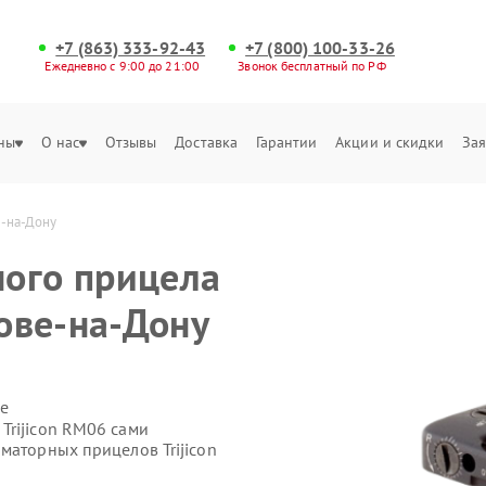
+7 (863) 333-92-43
+7 (800) 100-33-26
Ежедневно с 9:00 до 21:00
Звонок бесплатный по РФ
ны
О нас
Отзывы
Доставка
Гарантии
Акции и скидки
Зая
е-на-Дону
ого прицела
тове-на-Дону
е
Trijicon RM06 сами
маторных прицелов Trijicon