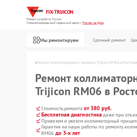
FIX-TRIJICON
Ремонт устройств Trijicon
Специализированный cервисный центр г.
Ростов-на-Дону
Мы ремонтируем
Срочный ремонт
Це
Ремонт оптических прицелов Trijicon
n в Ростове-на-Дону
Ремонт коллиматорного прицела Trijicon RM06 в Ростов
Ремонт коллиматорн
Trijicon RM06 в Рос
от 380 руб.
Стоимость ремонта
Бесплатная диагностика
даже при отказ
Привезем и увезем коллиматорный прицел 
Гарантия на наши работы по ремонту колли
до 3-х лет
RM06