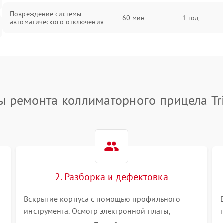
Повреждение системы
60 мин
1 год
автоматического отключения
Неисправность системы защиты от
60 мин
1 год
короткого замыкания
Повреждение системы защиты от
60 мин
1 год
перегрева
ы ремонта коллиматорного прицела Tri
Неисправность системы защиты от
60 мин
1 год
перенапряжения
Неисправность системы защиты от
60 мин
1 год
замыкания
2. Разборка и дефектовка
Повреждение системы защиты от
60 мин
1 год
Вскрытие корпуса с помощью профильного
перегрузок
инструмента. Осмотр электронной платы,
светодиодного или лазерного излучателя, а