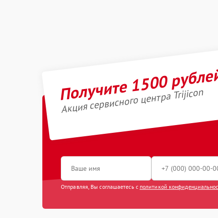
Получите 1500 рубле
Акция сервисного центра Trijicon
Отправляя, Вы соглашаетесь с
политикой конфиденциально