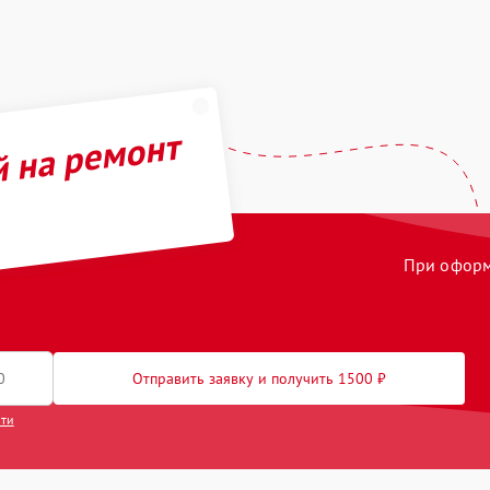
й на ремонт
При оформл
Отправить заявку и получить 1500 ₽
сти