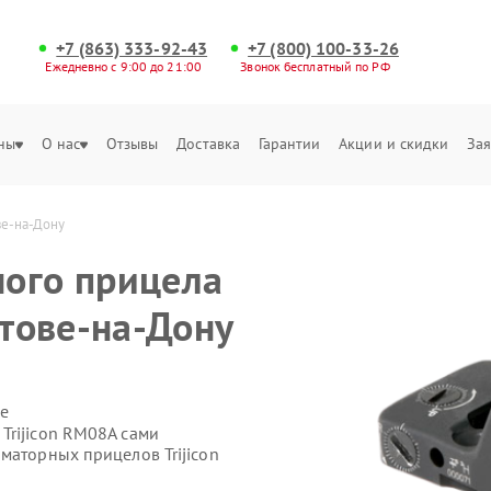
+7 (863) 333-92-43
+7 (800) 100-33-26
Ежедневно с 9:00 до 21:00
Звонок бесплатный по РФ
ны
О нас
Отзывы
Доставка
Гарантии
Акции и скидки
Зая
ве-на-Дону
ого прицела
стове-на-Дону
е
Trijicon RM08А сами
маторных прицелов Trijicon