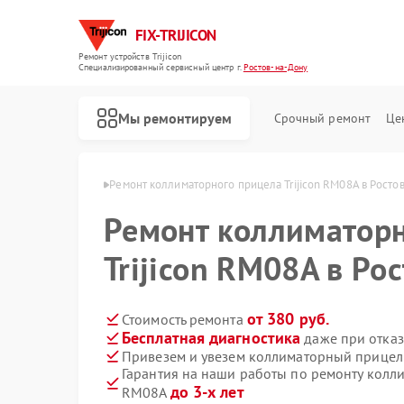
FIX-TRIJICON
Ремонт устройств Trijicon
Специализированный cервисный центр г.
Ростов-на-Дону
Мы ремонтируем
Срочный ремонт
Це
Ремонт оптических прицелов Trijicon
n в Ростове-на-Дону
Ремонт коллиматорного прицела Trijicon RM08А в Росто
Ремонт коллиматорн
Trijicon RM08А в Ро
от 380 руб.
Стоимость ремонта
Бесплатная диагностика
даже при отказ
Привезем и увезем коллиматорный прицел 
Гарантия на наши работы по ремонту колли
до 3-х лет
RM08А