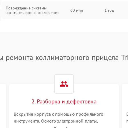
Повреждение системы
60 мин
1 год
автоматического отключения
Неисправность системы защиты от
60 мин
1 год
короткого замыкания
Повреждение системы защиты от
60 мин
1 год
перегрева
ы ремонта коллиматорного прицела Tri
Неисправность системы защиты от
60 мин
1 год
перенапряжения
Неисправность системы защиты от
60 мин
1 год
замыкания
2. Разборка и дефектовка
Повреждение системы защиты от
60 мин
1 год
Вскрытие корпуса с помощью профильного
перегрузок
инструмента. Осмотр электронной платы,
светодиодного или лазерного излучателя, а