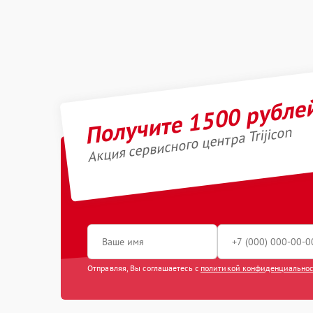
Получите 1500 рубле
Акция сервисного центра Trijicon
Отправляя, Вы соглашаетесь с
политикой конфиденциально