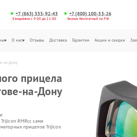
+7 (863) 333-92-43
+7 (800) 100-33-26
Ежедневно с 9:00 до 21:00
Звонок бесплатный по РФ
ны
О нас
Отзывы
Доставка
Гарантии
Акции и скидки
Зая
ве-на-Дону
ого прицела
стове-на-Дону
е
Trijicon RMRcc сами
маторных прицелов Trijicon