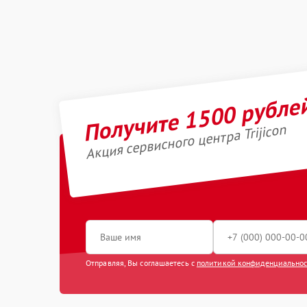
Получите 1500 рубле
Акция сервисного центра Trijicon
Отправляя, Вы соглашаетесь с
политикой конфиденциально