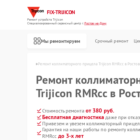
FIX-TRIJICON
Ремонт устройств Trijicon
Специализированный cервисный центр г.
Ростов-на-Дону
Мы ремонтируем
Срочный ремонт
Це
Ремонт оптических прицелов Trijicon
n в Ростове-на-Дону
Ремонт коллиматорного прицела Trijicon RMRcc в Росто
Ремонт коллиматорн
Trijicon RMRcc в Ро
от 380 руб.
Стоимость ремонта
Бесплатная диагностика
даже при отказ
Привезем и увезем коллиматорный прицел 
Гарантия на наши работы по ремонту колли
до 3-х лет
RMRcc