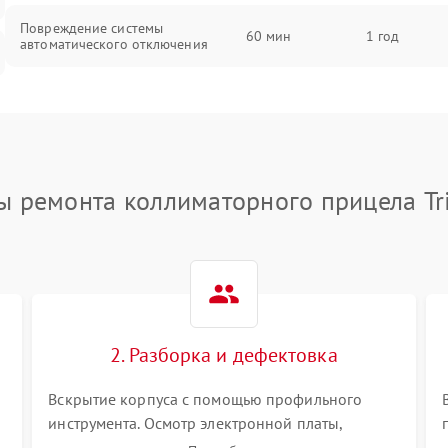
Повреждение системы
60 мин
1 год
автоматического отключения
Неисправность системы защиты от
60 мин
1 год
короткого замыкания
Повреждение системы защиты от
60 мин
1 год
перегрева
ы ремонта коллиматорного прицела Tri
Неисправность системы защиты от
60 мин
1 год
перенапряжения
Неисправность системы защиты от
60 мин
1 год
замыкания
2. Разборка и дефектовка
Повреждение системы защиты от
60 мин
1 год
Вскрытие корпуса с помощью профильного
перегрузок
инструмента. Осмотр электронной платы,
светодиодного или лазерного излучателя, а