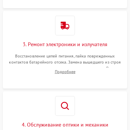
контактов или попадания влаги.
3. Ремонт электроники и излучателя
Восстановление цепей питания, пайка поврежденных
контактов батарейного отсека. Замена вышедшего из строя
светодиода или микросхемы управления яркостью. Очистка
Подробнее
платы от коррозии и нанесение защитного лака для
предотвращения замыканий.
4. Обслуживание оптики и механики