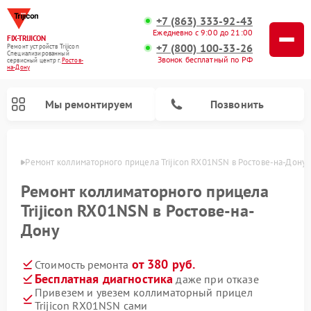
+7 (863) 333-92-43
Ежедневно с 9:00 до 21:00
FIX-TRIJICON
+7 (800) 100-33-26
Ремонт устройств Trijicon
Специализированный
Звонок бесплатный по РФ
cервисный центр г.
Ростов-
на-Дону
Мы ремонтируем
Позвонить
-Дону
Ремонт коллиматорного прицела Trijicon RX01NSN в Ростове-на-Дону
Ремонт оптических прицелов Trijicon
Ремонт коллиматорного прицела
Trijicon RX01NSN в Ростове-на-
Дону
от 380 руб.
Стоимость ремонта
Бесплатная диагностика
даже при отказе
Привезем и увезем коллиматорный прицел
Trijicon RX01NSN сами