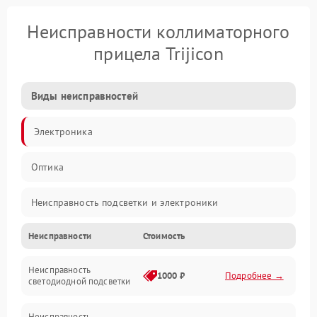
Неисправности коллиматорного
прицела Trijicon
Виды неисправностей
Электроника
Оптика
Неисправность подсветки и электроники
Неисправности
Стоимость
Неисправность изображения
Неисправность
Электропитание
1000 ₽
Подробнее →
светодиодной подсветки
Юстировка
Неисправность