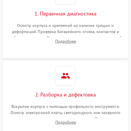
перенапряжения
1. Первичная диагностика
Неисправность системы
1000 ₽
Подробнее →
защиты от замыкания
Осмотр корпуса и креплений на наличие трещин и
деформаций. Проверка батарейного отсека, контактов и
Повреждение системы
работы излучателя. Оценка яркости и четкости прицельной
1000 ₽
Подробнее →
Подробнее
защиты от перегрузок
марки на разных режимах. Выявление проблем с
регулировкой поправок и целостностью линзы.
Неисправность системы
1000 ₽
Подробнее →
защиты от перегрева
Поломка системы защиты
1000 ₽
Подробнее →
от перенапряжения
2. Разборка и дефектовка
Поломка системы защиты
1000 ₽
Подробнее →
от замыкания
Вскрытие корпуса с помощью профильного инструмента.
Осмотр электронной платы, светодиодного или лазерного
излучателя, а также механизма выверки. Проверка
Подробнее
уплотнительных прокладок и выявление следов окисления