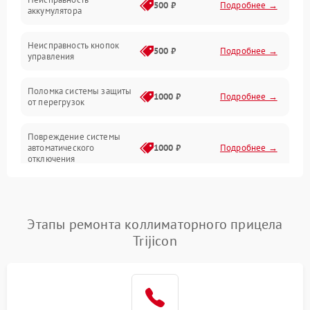
500 ₽
Подробнее →
аккумулятора
Механические повреждения
Неисправность кнопок
500 ₽
Подробнее →
управления
Прочие неисправности
Поломка системы защиты
Неисправность управления
1000 ₽
Подробнее →
от перегрузок
Повреждение системы
автоматического
1000 ₽
Подробнее →
отключения
Неисправность системы
защиты от короткого
1000 ₽
Подробнее →
замыкания
Этапы ремонта коллиматорного прицела
Trijicon
Повреждение системы
1000 ₽
Подробнее →
защиты от перегрева
Неисправность системы
защиты от
1000 ₽
Подробнее →