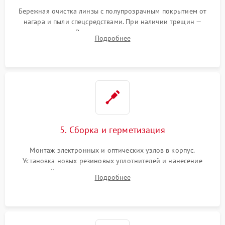
Бережная очистка линзы с полупрозрачным покрытием от
нагара и пыли спецсредствами. При наличии трещин —
замена стекла. Восстановление или замена пружин и
Подробнее
резьбовых элементов в механизме ввода поправок для
устранения люфтов и сбоев пристрелки.
5. Сборка и герметизация
Монтаж электронных и оптических узлов в корпус.
Установка новых резиновых уплотнителей и нанесение
герметика. Для закрытых коллиматоров — вакуумирование и
Подробнее
заполнение инертным газом для исключения запотевания
линзы при перепадах температур.