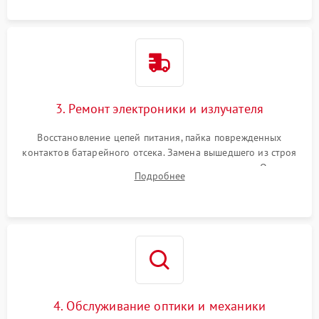
контактов или попадания влаги.
3. Ремонт электроники и излучателя
Восстановление цепей питания, пайка поврежденных
контактов батарейного отсека. Замена вышедшего из строя
светодиода или микросхемы управления яркостью. Очистка
Подробнее
платы от коррозии и нанесение защитного лака для
предотвращения замыканий.
4. Обслуживание оптики и механики