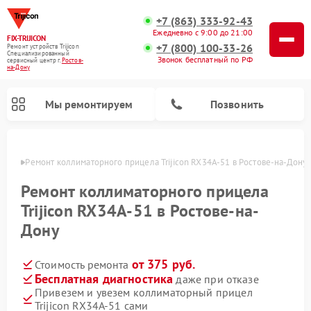
+7 (863) 333-92-43
Ежедневно с 9:00 до 21:00
FIX-TRIJICON
+7 (800) 100-33-26
Ремонт устройств Trijicon
Специализированный
Звонок бесплатный по РФ
cервисный центр г.
Ростов-
на-Дону
Мы ремонтируем
Позвонить
-Дону
Ремонт коллиматорного прицела Trijicon RX34A-51 в Ростове-на-Дону
Ремонт оптических прицелов Trijicon
Ремонт коллиматорного прицела
Trijicon RX34A-51 в Ростове-на-
Дону
от 375 руб.
Стоимость ремонта
Бесплатная диагностика
даже при отказе
Привезем и увезем коллиматорный прицел
Trijicon RX34A-51 сами