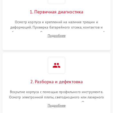
перенапряжения
1. Первичная диагностика
Неисправность системы
1000 ₽
Подробнее →
защиты от замыкания
Осмотр корпуса и креплений на наличие трещин и
деформаций. Проверка батарейного отсека, контактов и
Повреждение системы
работы излучателя. Оценка яркости и четкости прицельной
1000 ₽
Подробнее →
Подробнее
защиты от перегрузок
марки на разных режимах. Выявление проблем с
регулировкой поправок и целостностью линзы.
Неисправность системы
1000 ₽
Подробнее →
защиты от перегрева
Поломка системы защиты
1000 ₽
Подробнее →
от перенапряжения
2. Разборка и дефектовка
Поломка системы защиты
1000 ₽
Подробнее →
от замыкания
Вскрытие корпуса с помощью профильного инструмента.
Осмотр электронной платы, светодиодного или лазерного
излучателя, а также механизма выверки. Проверка
Подробнее
уплотнительных прокладок и выявление следов окисления