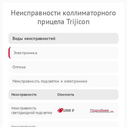
Неисправности коллиматорного
прицела Trijicon
Виды неисправностей
Электроника
Оптика
Неисправность подсветки и электроники
Неисправности
Стоимость
Неисправность изображения
Неисправность
Электропитание
1000 ₽
Подробнее →
светодиодной подсветки
Юстировка
Неисправность