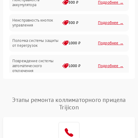
500 ₽
Подробнее →
аккумулятора
Механические повреждения
Неисправность кнопок
500 ₽
Подробнее →
управления
Прочие неисправности
Поломка системы защиты
Неисправность управления
1000 ₽
Подробнее →
от перегрузок
Повреждение системы
автоматического
1000 ₽
Подробнее →
отключения
Неисправность системы
защиты от короткого
1000 ₽
Подробнее →
замыкания
Этапы ремонта коллиматорного прицела
Trijicon
Повреждение системы
1000 ₽
Подробнее →
защиты от перегрева
Неисправность системы
защиты от
1000 ₽
Подробнее →