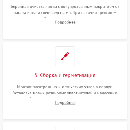
Бережная очистка линзы с полупрозрачным покрытием от
нагара и пыли спецсредствами. При наличии трещин —
замена стекла. Восстановление или замена пружин и
Подробнее
резьбовых элементов в механизме ввода поправок для
устранения люфтов и сбоев пристрелки.
5. Сборка и герметизация
Монтаж электронных и оптических узлов в корпус.
Установка новых резиновых уплотнителей и нанесение
герметика. Для закрытых коллиматоров — вакуумирование и
Подробнее
заполнение инертным газом для исключения запотевания
линзы при перепадах температур.