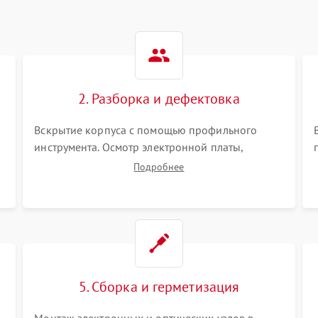
2. Разборка и дефектовка
Вскрытие корпуса с помощью профильного
инструмента. Осмотр электронной платы,
светодиодного или лазерного излучателя, а
Подробнее
также механизма выверки. Проверка
уплотнительных прокладок и выявление следов
окисления контактов или попадания влаги.
5. Сборка и герметизация