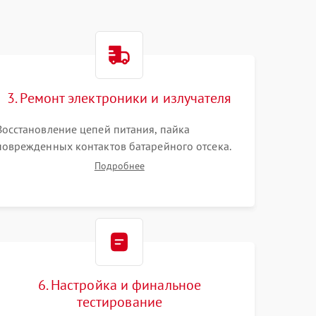
3. Ремонт электроники и излучателя
Восстановление цепей питания, пайка
поврежденных контактов батарейного отсека.
Замена вышедшего из строя светодиода или
Подробнее
микросхемы управления яркостью. Очистка
платы от коррозии и нанесение защитного лака
для предотвращения замыканий.
6. Настройка и финальное
тестирование