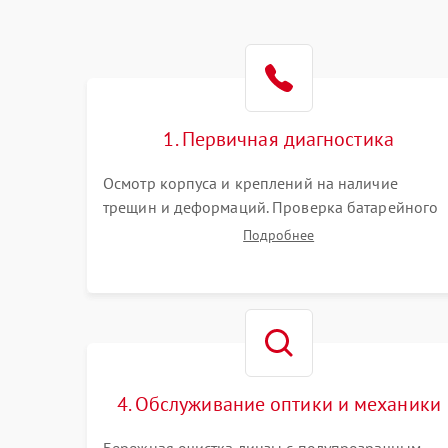
1. Первичная диагностика
Осмотр корпуса и креплений на наличие
трещин и деформаций. Проверка батарейного
отсека, контактов и работы излучателя. Оценка
Подробнее
яркости и четкости прицельной марки на
разных режимах. Выявление проблем с
регулировкой поправок и целостностью линзы.
4. Обслуживание оптики и механики