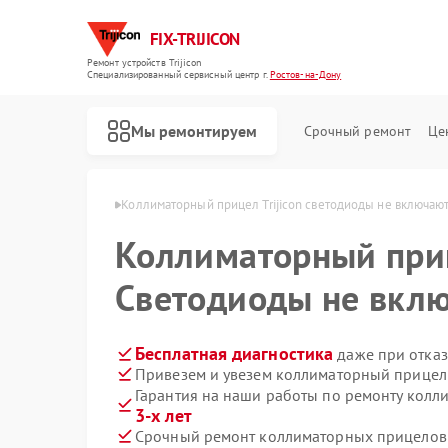
FIX-TRIJICON
Ремонт устройств Trijicon
Специализированный cервисный центр г.
Ростов-на-Дону
Мы ремонтируем
Срочный ремонт
Це
Ремонт оптических прицелов Trijicon
n в Ростове-на-Дону
Коллиматорный прицел Trijicon светодиоды не включаю
Коллиматорный пр
Светодиоды не вкл
Бесплатная диагностика
даже при отказ
Привезем и увезем коллиматорный прицел T
Гарантия на наши работы по ремонту колл
3-х лет
Срочный ремонт коллиматорных прицелов Tr