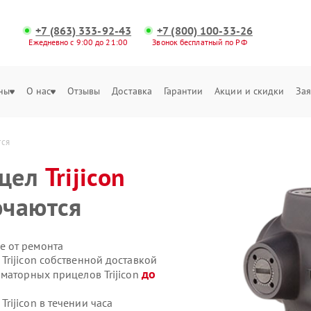
+7 (863) 333-92-43
+7 (800) 100-33-26
Ежедневно с 9:00 до 21:00
Звонок бесплатный по РФ
ны
О нас
Отзывы
Доставка
Гарантии
Акции и скидки
Зая
тся
ицел
Trijicon
ючаются
е от ремонта
rijicon собственной доставкой
до
иматорных прицелов Trijicon
ijicon в течении часа