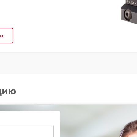
ны
цию