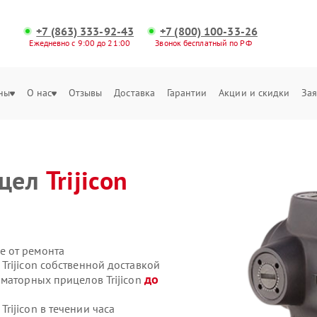
+7 (863) 333-92-43
+7 (800) 100-33-26
Ежедневно с 9:00 до 21:00
Звонок бесплатный по РФ
ны
О нас
Отзывы
Доставка
Гарантии
Акции и скидки
Зая
ицел
Trijicon
е от ремонта
rijicon собственной доставкой
до
иматорных прицелов Trijicon
ijicon в течении часа