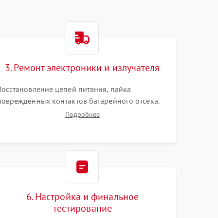
3. Ремонт электроники и излучателя
Восстановление цепей питания, пайка
поврежденных контактов батарейного отсека.
Замена вышедшего из строя светодиода или
Подробнее
микросхемы управления яркостью. Очистка
платы от коррозии и нанесение защитного лака
для предотвращения замыканий.
6. Настройка и финальное
тестирование