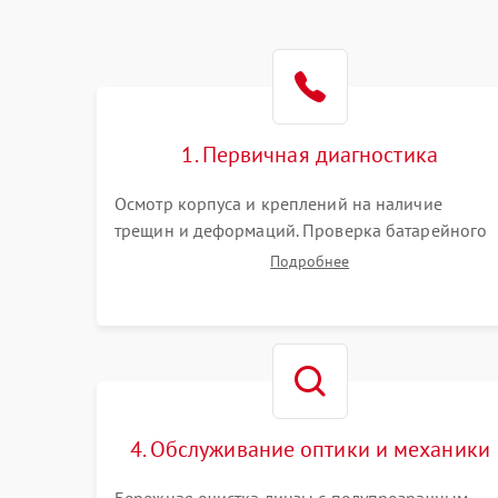
1. Первичная диагностика
Осмотр корпуса и креплений на наличие
трещин и деформаций. Проверка батарейного
отсека, контактов и работы излучателя. Оценка
Подробнее
яркости и четкости прицельной марки на
разных режимах. Выявление проблем с
регулировкой поправок и целостностью линзы.
4. Обслуживание оптики и механики