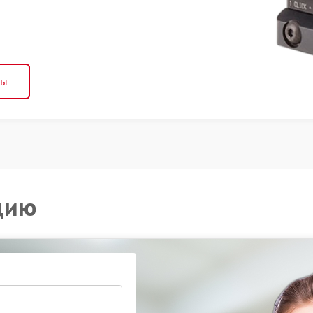
ны
цию