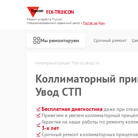
FIX-TRIJICON
Ремонт устройств Trijicon
Специализированный cервисный центр г.
Ростов-на-Дону
Мы ремонтируем
Срочный ремонт
Це
Ремонт оптических прицелов Trijicon
остове-на-Дону
Коллиматорный прицел Trijicon увод стп
Коллиматорный пр
Увод СТП
Бесплатная диагностика
даже при отказ
Привезем и увезем коллиматорный прицел T
Гарантия на наши работы по ремонту колл
3-х лет
Срочный ремонт коллиматорных прицелов Tr