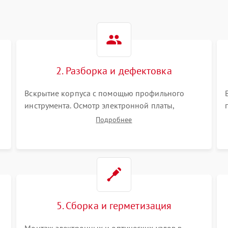
2. Разборка и дефектовка
Вскрытие корпуса с помощью профильного
инструмента. Осмотр электронной платы,
светодиодного или лазерного излучателя, а
Подробнее
также механизма выверки. Проверка
уплотнительных прокладок и выявление следов
окисления контактов или попадания влаги.
5. Сборка и герметизация