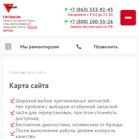
+7 (863) 333-92-43
Ежедневно с 9:00 до 21:00
FIX-TRIJICON
+7 (800) 100-33-26
Ремонт устройств Trijicon
Специализированный
Звонок бесплатный по РФ
cервисный центр г.
Ростов-
на-Дону
Мы ремонтируем
Позвонить
Главная
Карта сайта
Ремонт оптических прицелов Trijicon
Ремонт коллиматорных прицелов Trijicon
Карта сайта
Широкий выбор оригинальных запчастей;
Нет проблем с выбором особенной запасной
части для переустановки, при этом стоимость
доступная;
Бесплатная диагностика, независимо от брэнда;
После выполнения работы делаем контроль
качества.