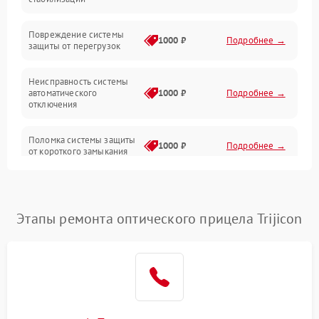
Прочие неисправности
Повреждение системы
1000 ₽
Подробнее →
защиты от перегрузок
Электропитание
Неисправность системы
Механика
автоматического
1000 ₽
Подробнее →
отключения
Управление
Поломка системы защиты
1000 ₽
Подробнее →
от короткого замыкания
Корпус/Герметичность
Повреждение системы
Датчики
1000 ₽
Подробнее →
защиты от перегрева
Этапы ремонта оптического прицела Trijicon
Неисправность системы
защиты от
1000 ₽
Подробнее →
перенапряжения
Неисправность системы
1000 ₽
Подробнее →
защиты от замыкания