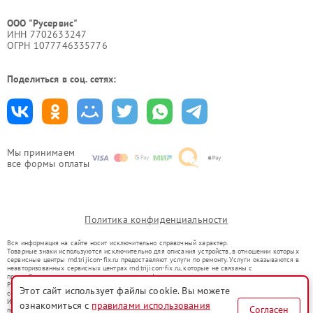
ООО "Русервис"
ИНН 7702633247
ОГРН 1077746335776
Поделиться в соц. сетях:
Мы принимаем
все формы оплаты
Политика конфиденциальности
Вся информация на сайте носит исключительно справочный характер.
Товарные знаки используются исключительно для описания устройств, в отношении которых
сервисные центры rnd.trijicon-fix.ru предоставляют услуги по ремонту. Услуги оказываются в
неавторизованных сервисных центрах rnd.trijicon-fix.ru, которые не связаны с
правообладателями товарных знаков или их официальными представителями.
Ремонт осуществляется для устройств, уже введенных в гражданский оборот в соответствии
Этот сайт использует файлы cookie. Вы можете
со статьей 1487 ГК РФ.
Использование товарных знаков не преследует цели индивидуализации услуг или введения
ознакомиться с
правилами использования
Согласен
потребителей в заблуждение, а служит для информирования о предоставляемых услугах по