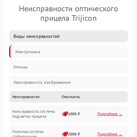
Неисправности оптического
прицела Trijicon
Виды неисправностей
Электроника
Оптика
Неисправность изображения
Неисправности
Стоимость
Механические повреждения
Неисправность системы
Неисправность фокусировки и оптики
1000 ₽
Подробнее →
подсветки прицела
Неисправность подсветки и электроники
Поломка системы
2000 ₽
Подробнее →
стабилизации