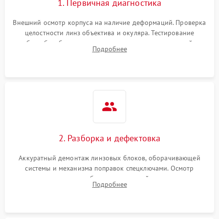
1. Первичная диагностика
Неисправность системы
1000 ₽
Подробнее →
защиты от перегрева
Внешний осмотр корпуса на наличие деформаций. Проверка
целостности линз объектива и окуляра. Тестирование
работы барабанчиков ввода поправок, кольца отстройки
Поломка системы защиты
Подробнее
1000 ₽
Подробнее →
параллакса и зума. Выявление сколов, внутренних
от перенапряжения
загрязнений и нарушений герметичности.
Поломка системы защиты
1000 ₽
Подробнее →
от замыкания
2. Разборка и дефектовка
Аккуратный демонтаж линзовых блоков, оборачивающей
системы и механизма поправок спецключами. Осмотр
внутренних резьбовых соединений, пружин и
Подробнее
уплотнительных колец. Поиск причин люфта, смещения
точки попадания или заклинивания подвижных частей.