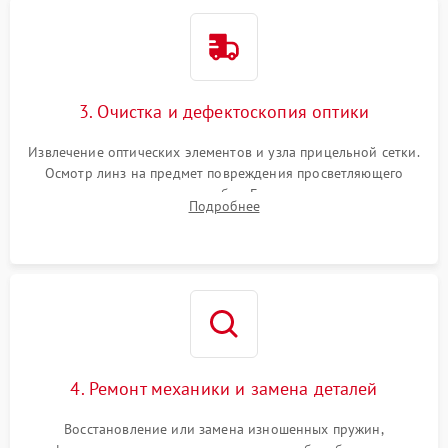
3. Очистка и дефектоскопия оптики
Извлечение оптических элементов и узла прицельной сетки.
Осмотр линз на предмет повреждения просветляющего
покрытия или появления грибка. Бережная очистка стекол
Подробнее
спецрастворами. Проверка целостности гравированной
сетки и модуля ее подсветки.
4. Ремонт механики и замена деталей
Восстановление или замена изношенных пружин,