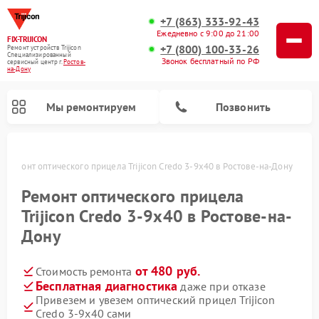
+7 (863) 333-92-43
Ежедневно с 9:00 до 21:00
FIX-TRIJICON
+7 (800) 100-33-26
Ремонт устройств Trijicon
Специализированный
Звонок бесплатный по РФ
cервисный центр г.
Ростов-
на-Дону
Мы ремонтируем
Позвонить
у
Ремонт оптического прицела Trijicon Credo 3-9x40 в Ростове-на-Дону
Ремонт коллиматорных прицелов Trijicon
Ремонт оптического прицела
Trijicon Credo 3-9x40 в Ростове-на-
Дону
от 480 руб.
Стоимость ремонта
Бесплатная диагностика
даже при отказе
Привезем и увезем оптический прицел Trijicon
Credo 3-9x40 сами