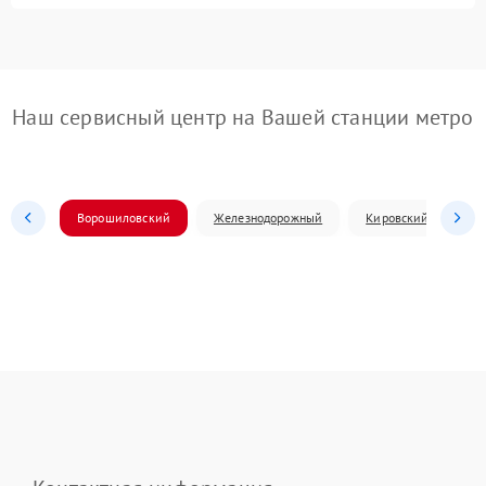
Наш сервисный центр на Вашей станции метро
Ворошиловский
Железнодорожный
Кировский
Л