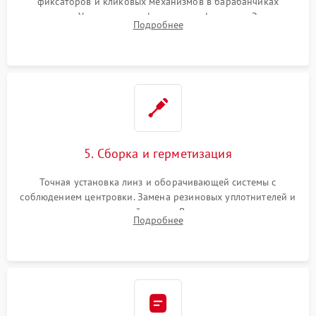
фиксаторов и кликовых механизмов в барабанчиках
поправок. Устранение люфтов в трансфокаторе. Замена
Подробнее
поврежденных линз, разбитой сетки или восстановление
контактов в цепи подсветки прицельной марки.
5. Сборка и герметизация
Точная установка линз и оборачивающей системы с
соблюдением центровки. Замена резиновых уплотнителей и
нанесение влагозащитной смазки. Вакуумирование корпуса
Подробнее
и заполнение его осушенным азотом или аргоном для
защиты линз от внутреннего запотевания.