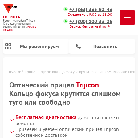
+7 (863) 333-92-43
Ежедневно с 9:00 до 21:00
FIX-TRIJICON
+7 (800) 100-33-26
Ремонт устройств Trijicon
Специализированный
Звонок бесплатный по РФ
cервисный центр г.
Ростов-
на-Дону
Мы ремонтируем
Позвонить
у
Оптический прицел Trijicon кольцо фокуса крутится слишком туго или своб
Ремонт коллиматорных прицелов Trijicon
Оптический прицел
Trijicon
Кольцо фокуса крутится слишком
туго или свободно
Бесплатная диагностика
даже при отказе от
ремонта
Привезем и увезем оптический прицел Trijicon
собственной доставкой