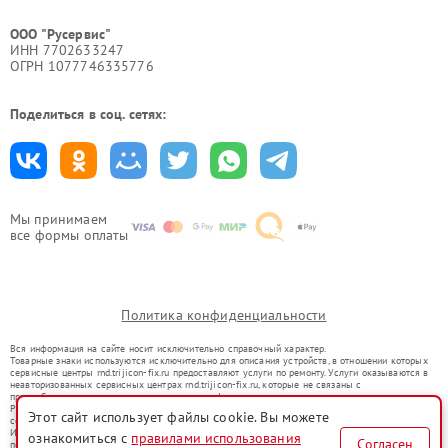
ООО "Русервис"
ИНН 7702633247
ОГРН 1077746335776
Поделиться в соц. сетях:
Мы принимаем
все формы оплаты
Политика конфиденциальности
Вся информация на сайте носит исключительно справочный характер.
Товарные знаки используются исключительно для описания устройств, в отношении которых
сервисные центры rnd.trijicon-fix.ru предоставляют услуги по ремонту. Услуги оказываются в
неавторизованных сервисных центрах rnd.trijicon-fix.ru, которые не связаны с
правообладателями товарных знаков или их официальными представителями.
Ремонт осуществляется для устройств, уже введенных в гражданский оборот в соответствии
Этот сайт использует файлы cookie. Вы можете
со статьей 1487 ГК РФ.
Использование товарных знаков не преследует цели индивидуализации услуг или введения
ознакомиться с
правилами использования
Согласен
потребителей в заблуждение, а служит для информирования о предоставляемых услугах по