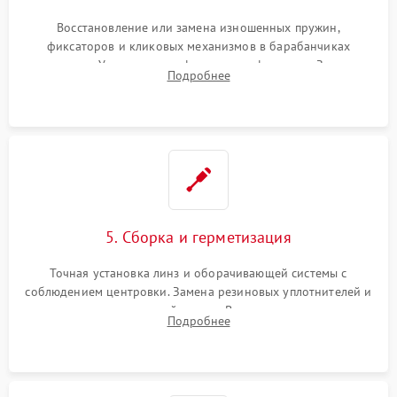
Восстановление или замена изношенных пружин,
фиксаторов и кликовых механизмов в барабанчиках
поправок. Устранение люфтов в трансфокаторе. Замена
Подробнее
поврежденных линз, разбитой сетки или восстановление
контактов в цепи подсветки прицельной марки.
5. Сборка и герметизация
Точная установка линз и оборачивающей системы с
соблюдением центровки. Замена резиновых уплотнителей и
нанесение влагозащитной смазки. Вакуумирование корпуса
Подробнее
и заполнение его осушенным азотом или аргоном для
защиты линз от внутреннего запотевания.