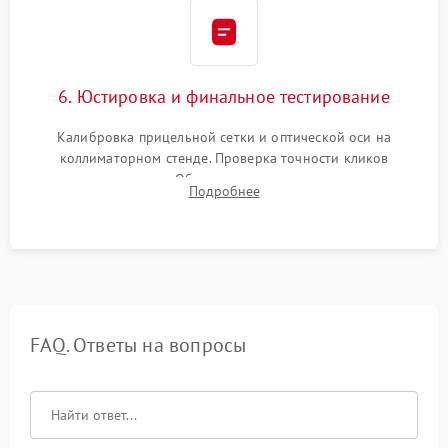
6. Юстировка и финальное тестирование
Калибровка прицельной сетки и оптической оси на
коллиматорном стенде. Проверка точности кликов
механизма поправок. Обязательное испытание прицела на
Подробнее
ударном стенде для проверки устойчивости к отдаче и
гарантии сохранения точки пристрелки.
FAQ. Ответы на вопросы