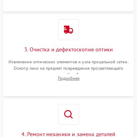
точки попадания или заклинивания подвижных частей.
3. Очистка и дефектоскопия оптики
Извлечение оптических элементов и узла прицельной сетки.
Осмотр линз на предмет повреждения просветляющего
покрытия или появления грибка. Бережная очистка стекол
Подробнее
спецрастворами. Проверка целостности гравированной
сетки и модуля ее подсветки.
4. Ремонт механики и замена деталей