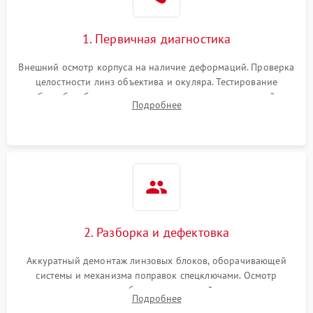
1. Первичная диагностика
Внешний осмотр корпуса на наличие деформаций. Проверка
целостности линз объектива и окуляра. Тестирование
работы барабанчиков ввода поправок, кольца отстройки
Подробнее
параллакса и зума. Выявление сколов, внутренних
загрязнений и нарушений герметичности.
2. Разборка и дефектовка
Аккуратный демонтаж линзовых блоков, оборачивающей
системы и механизма поправок спецключами. Осмотр
внутренних резьбовых соединений, пружин и
Подробнее
уплотнительных колец. Поиск причин люфта, смещения