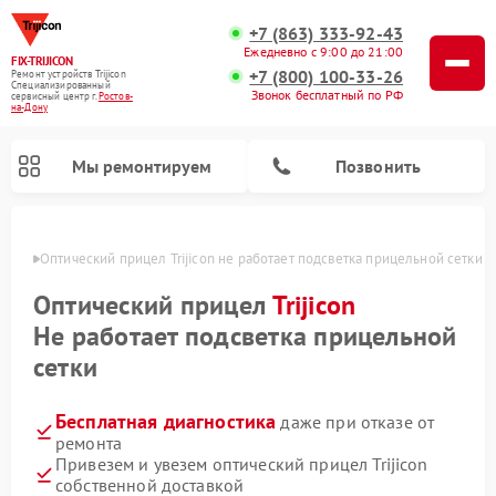
+7 (863) 333-92-43
Ежедневно с 9:00 до 21:00
FIX-TRIJICON
+7 (800) 100-33-26
Ремонт устройств Trijicon
Специализированный
Звонок бесплатный по РФ
cервисный центр г.
Ростов-
на-Дону
Мы ремонтируем
Позвонить
-Дону
Оптический прицел Trijicon не работает подсветка прицельной сетки
Ремонт коллиматорных прицелов Trijicon
Оптический прицел
Trijicon
Не работает подсветка прицельной
сетки
Бесплатная диагностика
даже при отказе от
ремонта
Привезем и увезем оптический прицел Trijicon
собственной доставкой