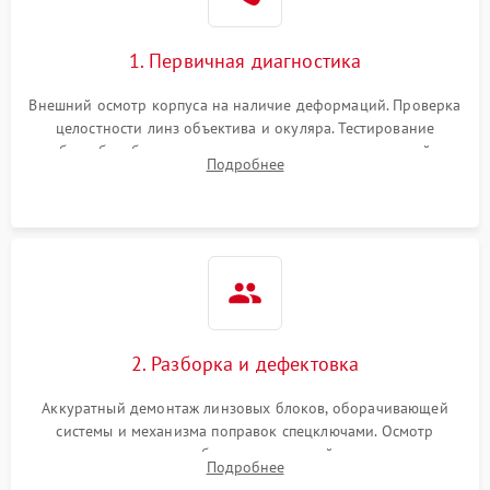
1. Первичная диагностика
Внешний осмотр корпуса на наличие деформаций. Проверка
целостности линз объектива и окуляра. Тестирование
работы барабанчиков ввода поправок, кольца отстройки
Подробнее
параллакса и зума. Выявление сколов, внутренних
загрязнений и нарушений герметичности.
2. Разборка и дефектовка
Аккуратный демонтаж линзовых блоков, оборачивающей
системы и механизма поправок спецключами. Осмотр
внутренних резьбовых соединений, пружин и
Подробнее
уплотнительных колец. Поиск причин люфта, смещения