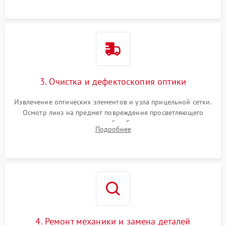
точки попадания или заклинивания подвижных частей.
3. Очистка и дефектоскопия оптики
Извлечение оптических элементов и узла прицельной сетки.
Осмотр линз на предмет повреждения просветляющего
покрытия или появления грибка. Бережная очистка стекол
Подробнее
спецрастворами. Проверка целостности гравированной
сетки и модуля ее подсветки.
4. Ремонт механики и замена деталей