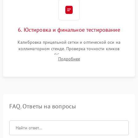
6. Юстировка и финальное тестирование
Калибровка прицельной сетки и оптической оси на
коллиматорном стенде. Проверка точности кликов
механизма поправок. Обязательное испытание прицела на
Подробнее
ударном стенде для проверки устойчивости к отдаче и
гарантии сохранения точки пристрелки.
FAQ. Ответы на вопросы