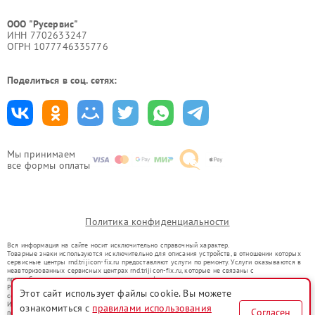
ООО "Русервис"
ИНН 7702633247
ОГРН 1077746335776
Поделиться в соц. сетях:
Мы принимаем
все формы оплаты
Политика конфиденциальности
Вся информация на сайте носит исключительно справочный характер.
Товарные знаки используются исключительно для описания устройств, в отношении которых
сервисные центры rnd.trijicon-fix.ru предоставляют услуги по ремонту. Услуги оказываются в
неавторизованных сервисных центрах rnd.trijicon-fix.ru, которые не связаны с
правообладателями товарных знаков или их официальными представителями.
Ремонт осуществляется для устройств, уже введенных в гражданский оборот в соответствии
Этот сайт использует файлы cookie. Вы можете
со статьей 1487 ГК РФ.
Использование товарных знаков не преследует цели индивидуализации услуг или введения
ознакомиться с
правилами использования
Согласен
потребителей в заблуждение, а служит для информирования о предоставляемых услугах по