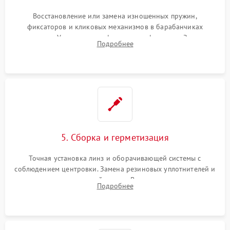
Восстановление или замена изношенных пружин,
фиксаторов и кликовых механизмов в барабанчиках
поправок. Устранение люфтов в трансфокаторе. Замена
Подробнее
поврежденных линз, разбитой сетки или восстановление
контактов в цепи подсветки прицельной марки.
5. Сборка и герметизация
Точная установка линз и оборачивающей системы с
соблюдением центровки. Замена резиновых уплотнителей и
нанесение влагозащитной смазки. Вакуумирование корпуса
Подробнее
и заполнение его осушенным азотом или аргоном для
защиты линз от внутреннего запотевания.