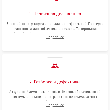
1. Первичная диагностика
Внешний осмотр корпуса на наличие деформаций. Проверка
целостности линз объектива и окуляра. Тестирование
работы барабанчиков ввода поправок, кольца отстройки
Подробнее
параллакса и зума. Выявление сколов, внутренних
загрязнений и нарушений герметичности.
2. Разборка и дефектовка
Аккуратный демонтаж линзовых блоков, оборачивающей
системы и механизма поправок спецключами. Осмотр
внутренних резьбовых соединений, пружин и
Подробнее
уплотнительных колец. Поиск причин люфта, смещения