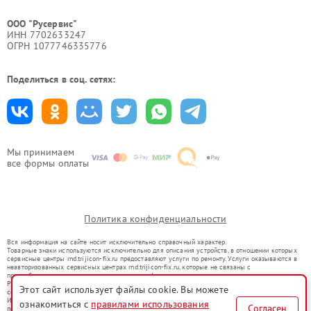
ООО "Русервис"
ИНН 7702633247
ОГРН 1077746335776
Поделиться в соц. сетях:
Мы принимаем
все формы оплаты
Политика конфиденциальности
Вся информация на сайте носит исключительно справочный характер.
Товарные знаки используются исключительно для описания устройств, в отношении которых
сервисные центры rnd.trijicon-fix.ru предоставляют услуги по ремонту. Услуги оказываются в
неавторизованных сервисных центрах rnd.trijicon-fix.ru, которые не связаны с
правообладателями товарных знаков или их официальными представителями.
Ремонт осуществляется для устройств, уже введенных в гражданский оборот в соответствии
Этот сайт использует файлы cookie. Вы можете
со статьей 1487 ГК РФ.
Использование товарных знаков не преследует цели индивидуализации услуг или введения
ознакомиться с
правилами использования
Согласен
потребителей в заблуждение, а служит для информирования о предоставляемых услугах по