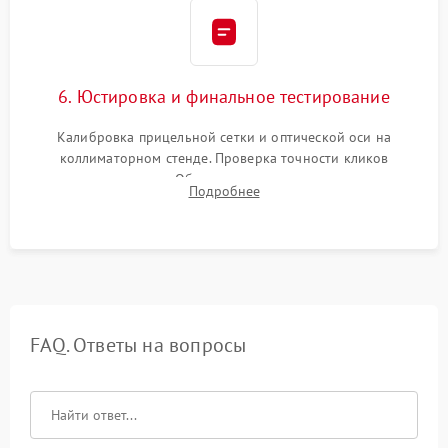
6. Юстировка и финальное тестирование
Калибровка прицельной сетки и оптической оси на
коллиматорном стенде. Проверка точности кликов
механизма поправок. Обязательное испытание прицела на
Подробнее
ударном стенде для проверки устойчивости к отдаче и
гарантии сохранения точки пристрелки.
FAQ. Ответы на вопросы