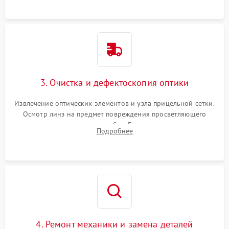
точки попадания или заклинивания подвижных частей.
3. Очистка и дефектоскопия оптики
Извлечение оптических элементов и узла прицельной сетки.
Осмотр линз на предмет повреждения просветляющего
покрытия или появления грибка. Бережная очистка стекол
Подробнее
спецрастворами. Проверка целостности гравированной
сетки и модуля ее подсветки.
4. Ремонт механики и замена деталей