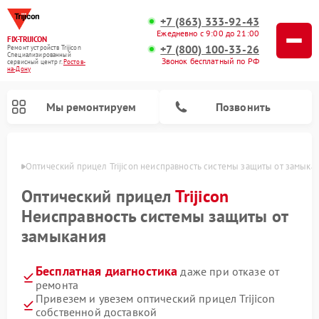
+7 (863) 333-92-43
Ежедневно с 9:00 до 21:00
FIX-TRIJICON
+7 (800) 100-33-26
Ремонт устройств Trijicon
Специализированный
Звонок бесплатный по РФ
cервисный центр г.
Ростов-
на-Дону
Мы ремонтируем
Позвонить
-Дону
Оптический прицел Trijicon неисправность системы защиты от замыка
Ремонт коллиматорных прицелов Trijicon
Оптический прицел
Trijicon
Неисправность системы защиты от
замыкания
Бесплатная диагностика
даже при отказе от
ремонта
Привезем и увезем оптический прицел Trijicon
собственной доставкой