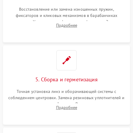
Восстановление или замена изношенных пружин,
фиксаторов и кликовых механизмов в барабанчиках
поправок. Устранение люфтов в трансфокаторе. Замена
Подробнее
поврежденных линз, разбитой сетки или восстановление
контактов в цепи подсветки прицельной марки.
5. Сборка и герметизация
Точная установка линз и оборачивающей системы с
соблюдением центровки. Замена резиновых уплотнителей и
нанесение влагозащитной смазки. Вакуумирование корпуса
Подробнее
и заполнение его осушенным азотом или аргоном для
защиты линз от внутреннего запотевания.