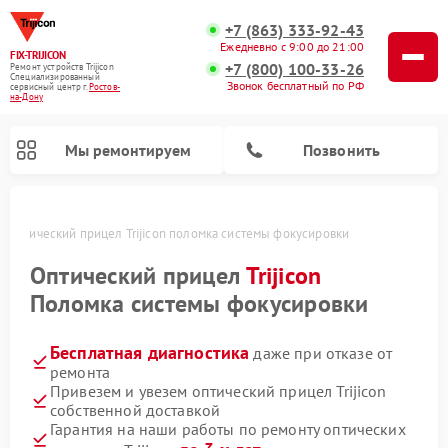
+7 (863) 333-92-43
Ежедневно с 9:00 до 21:00
FIX-TRIJICON
+7 (800) 100-33-26
Ремонт устройств Trijicon
Специализированный
Звонок бесплатный по РФ
cервисный центр г.
Ростов-
на-Дону
Мы ремонтируем
Позвонить
у
Оптический прицел Trijicon поломка системы фокусировки
Ремонт коллиматорных прицелов Trijicon
Оптический прицел
Trijicon
Поломка системы фокусировки
Бесплатная диагностика
даже при отказе от
ремонта
Привезем и увезем оптический прицел Trijicon
собственной доставкой
Гарантия на наши работы по ремонту оптических