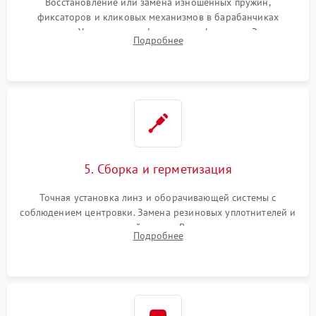
Восстановление или замена изношенных пружин,
фиксаторов и кликовых механизмов в барабанчиках
поправок. Устранение люфтов в трансфокаторе. Замена
Подробнее
поврежденных линз, разбитой сетки или восстановление
контактов в цепи подсветки прицельной марки.
5. Сборка и герметизация
Точная установка линз и оборачивающей системы с
соблюдением центровки. Замена резиновых уплотнителей и
нанесение влагозащитной смазки. Вакуумирование корпуса
Подробнее
и заполнение его осушенным азотом или аргоном для
защиты линз от внутреннего запотевания.