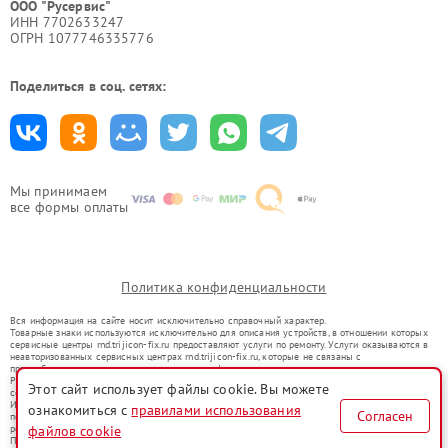
ООО "Русервис"
ИНН 7702633247
ОГРН 1077746335776
Поделиться в соц. сетях:
Мы принимаем
все формы оплаты
Политика конфиденциальности
Вся информация на сайте носит исключительно справочный характер.
Товарные знаки используются исключительно для описания устройств, в отношении которых
сервисные центры rnd.trijicon-fix.ru предоставляют услуги по ремонту. Услуги оказываются в
неавторизованных сервисных центрах rnd.trijicon-fix.ru, которые не связаны с
правообладателями товарных знаков или их официальными представителями.
Ремонт осуществляется для устройств, уже введенных в гражданский оборот в соответствии
Этот сайт использует файлы cookie. Вы можете
со статьей 1487 ГК РФ.
Использование товарных знаков не преследует цели индивидуализации услуг или введения
ознакомиться с
правилами использования
Согласен
потребителей в заблуждение, а служит для информирования о предоставляемых услугах по
ремонту техники указанных брендов.
файлов cookie
Представленная на сайте информация не является публичной офертой, определяемой