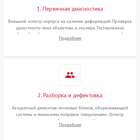
1. Первичная диагностика
Внешний осмотр корпуса на наличие деформаций. Проверка
целостности линз объектива и окуляра. Тестирование
работы барабанчиков ввода поправок, кольца отстройки
Подробнее
параллакса и зума. Выявление сколов, внутренних
загрязнений и нарушений герметичности.
2. Разборка и дефектовка
Аккуратный демонтаж линзовых блоков, оборачивающей
системы и механизма поправок спецключами. Осмотр
внутренних резьбовых соединений, пружин и
Подробнее
уплотнительных колец. Поиск причин люфта, смещения
точки попадания или заклинивания подвижных частей.