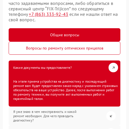
часто задаваемыми вопросами, либо обратиться в
сервисный центр “FIX-Trijicon” по следующему
телефону
+7 (863) 333-92-43
если не нашли ответ на
свой вопрос.
Общие вопросы
Вопросы по ремонту оптических прицелов
Какие документы вы предоставляете?
На этапе приема устройства на диагностику и последующий
ремонт вам будет предоставлен заказ-наряд с указанием страховых
обязательств на ваше устройство. Далее, после выполнения работ
по ремонту техники, вы получите акт выполненных работ и
гарантийный талон.
Я уже знаю в чем неисправность и какой
ремонт необходим. Для чего проводить
диагностику?