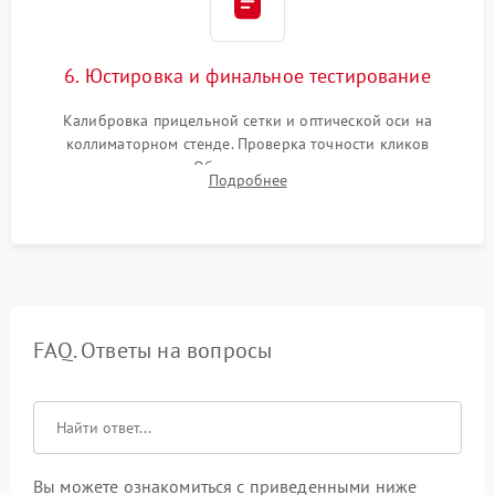
6. Юстировка и финальное тестирование
Калибровка прицельной сетки и оптической оси на
коллиматорном стенде. Проверка точности кликов
механизма поправок. Обязательное испытание прицела на
Подробнее
ударном стенде для проверки устойчивости к отдаче и
гарантии сохранения точки пристрелки.
FAQ. Ответы на вопросы
Вы можете ознакомиться с приведенными ниже