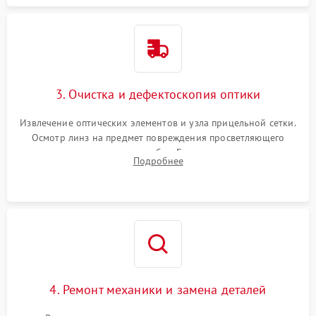
3. Очистка и дефектоскопия оптики
Извлечение оптических элементов и узла прицельной сетки.
Осмотр линз на предмет повреждения просветляющего
покрытия или появления грибка. Бережная очистка стекол
Подробнее
спецрастворами. Проверка целостности гравированной
сетки и модуля ее подсветки.
4. Ремонт механики и замена деталей