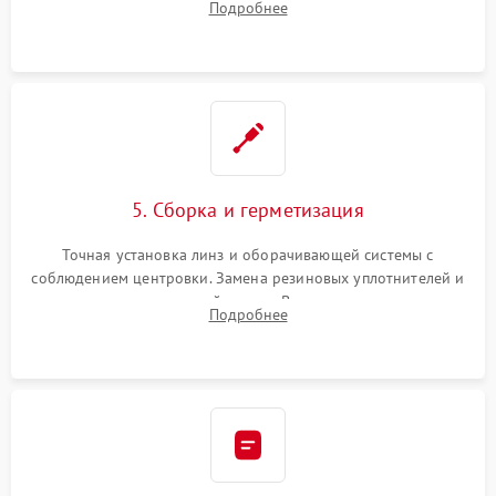
Подробнее
поврежденных линз, разбитой сетки или восстановление
контактов в цепи подсветки прицельной марки.
5. Сборка и герметизация
Точная установка линз и оборачивающей системы с
соблюдением центровки. Замена резиновых уплотнителей и
нанесение влагозащитной смазки. Вакуумирование корпуса
Подробнее
и заполнение его осушенным азотом или аргоном для
защиты линз от внутреннего запотевания.