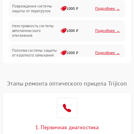
Повреждение системы
1000 ₽
Подробнее →
защиты от перегрузок
Электропитание
Неисправность системы
Механика
автоматического
1000 ₽
Подробнее →
отключения
Управление
Поломка системы защиты
1000 ₽
Подробнее →
от короткого замыкания
Корпус/Герметичность
Повреждение системы
Датчики
1000 ₽
Подробнее →
защиты от перегрева
Этапы ремонта оптического прицела Trijicon
Неисправность системы
защиты от
1000 ₽
Подробнее →
перенапряжения
Неисправность системы
1000 ₽
Подробнее →
защиты от замыкания
1. Первичная диагностика