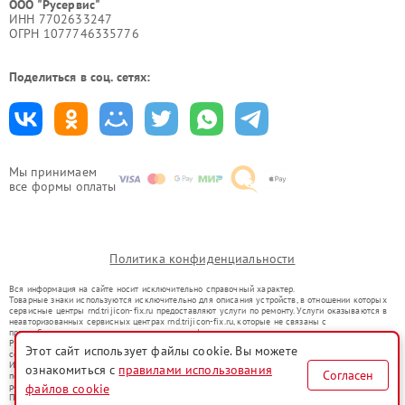
ООО "Русервис"
ИНН 7702633247
ОГРН 1077746335776
Поделиться в соц. сетях:
Мы принимаем
все формы оплаты
Политика конфиденциальности
Вся информация на сайте носит исключительно справочный характер.
Товарные знаки используются исключительно для описания устройств, в отношении которых
сервисные центры rnd.trijicon-fix.ru предоставляют услуги по ремонту. Услуги оказываются в
неавторизованных сервисных центрах rnd.trijicon-fix.ru, которые не связаны с
правообладателями товарных знаков или их официальными представителями.
Ремонт осуществляется для устройств, уже введенных в гражданский оборот в соответствии
Этот сайт использует файлы cookie. Вы можете
со статьей 1487 ГК РФ.
Использование товарных знаков не преследует цели индивидуализации услуг или введения
ознакомиться с
правилами использования
Согласен
потребителей в заблуждение, а служит для информирования о предоставляемых услугах по
ремонту техники указанных брендов.
файлов cookie
Представленная на сайте информация не является публичной офертой, определяемой