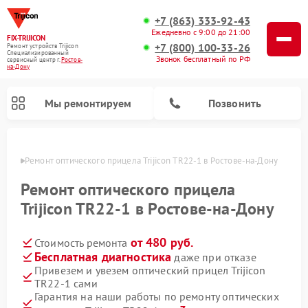
+7 (863) 333-92-43
Ежедневно с 9:00 до 21:00
FIX-TRIJICON
+7 (800) 100-33-26
Ремонт устройств Trijicon
Специализированный
Звонок бесплатный по РФ
cервисный центр г.
Ростов-
на-Дону
Мы ремонтируем
Позвонить
-Дону
Ремонт оптического прицела Trijicon TR22-1 в Ростове-на-Дону
Ремонт коллиматорных прицелов Trijicon
Ремонт оптического прицела
Trijicon TR22-1 в Ростове-на-Дону
от 480 руб.
Стоимость ремонта
Бесплатная диагностика
даже при отказе
Привезем и увезем оптический прицел Trijicon
TR22-1 сами
Гарантия на наши работы по ремонту оптических