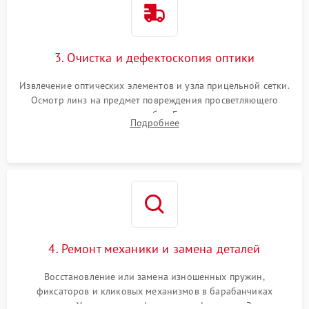
3. Очистка и дефектоскопия оптики
Извлечение оптических элементов и узла прицельной сетки.
Осмотр линз на предмет повреждения просветляющего
покрытия или появления грибка. Бережная очистка стекол
Подробнее
спецрастворами. Проверка целостности гравированной
сетки и модуля ее подсветки.
4. Ремонт механики и замена деталей
Восстановление или замена изношенных пружин,
фиксаторов и кликовых механизмов в барабанчиках
поправок. Устранение люфтов в трансфокаторе. Замена