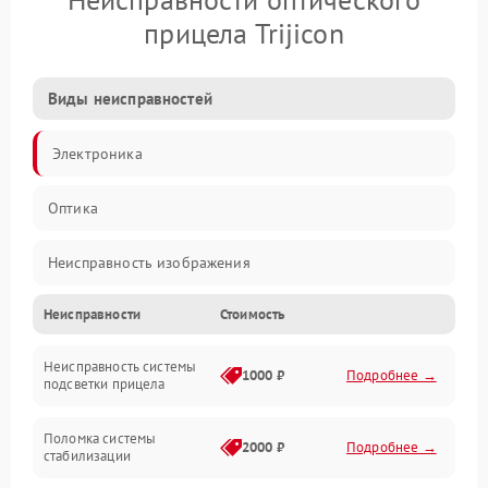
прицела Trijicon
Виды неисправностей
Электроника
Оптика
Неисправность изображения
Неисправности
Стоимость
Механические повреждения
Неисправность системы
Неисправность фокусировки и оптики
1000 ₽
Подробнее →
подсветки прицела
Неисправность подсветки и электроники
Поломка системы
2000 ₽
Подробнее →
стабилизации
Прочие неисправности