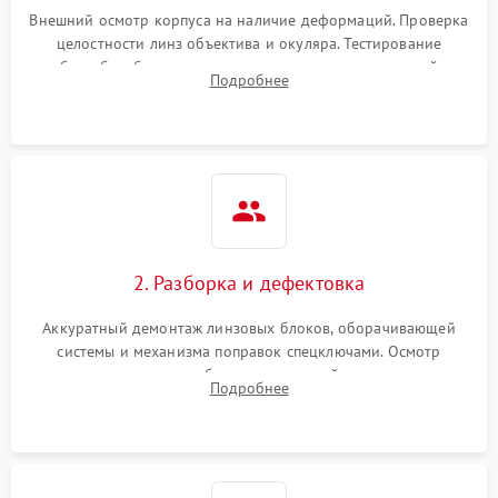
Неисправность системы
1000 ₽
Подробнее →
защиты от перегрева
Внешний осмотр корпуса на наличие деформаций. Проверка
целостности линз объектива и окуляра. Тестирование
работы барабанчиков ввода поправок, кольца отстройки
Поломка системы защиты
Подробнее
1000 ₽
Подробнее →
параллакса и зума. Выявление сколов, внутренних
от перенапряжения
загрязнений и нарушений герметичности.
Поломка системы защиты
1000 ₽
Подробнее →
от замыкания
2. Разборка и дефектовка
Аккуратный демонтаж линзовых блоков, оборачивающей
системы и механизма поправок спецключами. Осмотр
внутренних резьбовых соединений, пружин и
Подробнее
уплотнительных колец. Поиск причин люфта, смещения
точки попадания или заклинивания подвижных частей.