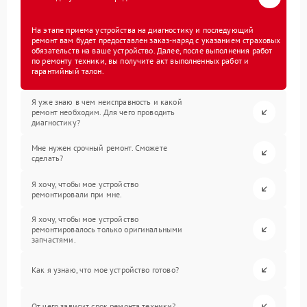
На этапе приема устройства на диагностику и последующий
ремонт вам будет предоставлен заказ-наряд с указанием страховых
обязательств на ваше устройство. Далее, после выполнения работ
по ремонту техники, вы получите акт выполненных работ и
гарантийный талон.
Я уже знаю в чем неисправность и какой
ремонт необходим. Для чего проводить
диагностику?
Мне нужен срочный ремонт. Сможете
сделать?
Я хочу, чтобы мое устройство
ремонтировали при мне.
Я хочу, чтобы мое устройство
ремонтировалось только оригинальными
запчастями.
Как я узнаю, что мое устройство готово?
От чего зависит срок ремонта техники?