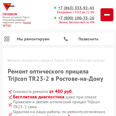
+7 (863) 333-92-43
Ежедневно с 9:00 до 21:00
FIX-TRIJICON
+7 (800) 100-33-26
Ремонт устройств Trijicon
Специализированный
Звонок бесплатный по РФ
cервисный центр г.
Ростов-
на-Дону
Мы ремонтируем
Позвонить
-Дону
Ремонт оптического прицела Trijicon TR23-2 в Ростове-на-Дону
Ремонт коллиматорных прицелов Trijicon
Ремонт оптического прицела
Trijicon TR23-2 в Ростове-на-Дону
от 480 руб.
Стоимость ремонта
Бесплатная диагностика
даже при отказе
Привезем и увезем оптический прицел Trijicon
TR23-2 сами
Гарантия на наши работы по ремонту оптических