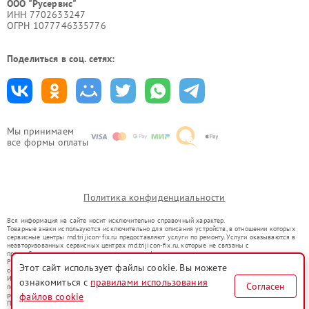
ООО "Русервис"
ИНН 7702633247
ОГРН 1077746335776
Поделиться в соц. сетях:
Мы принимаем
все формы оплаты
Политика конфиденциальности
Вся информация на сайте носит исключительно справочный характер.
Товарные знаки используются исключительно для описания устройств, в отношении которых
сервисные центры rnd.trijicon-fix.ru предоставляют услуги по ремонту. Услуги оказываются в
неавторизованных сервисных центрах rnd.trijicon-fix.ru, которые не связаны с
правообладателями товарных знаков или их официальными представителями.
Ремонт осуществляется для устройств, уже введенных в гражданский оборот в соответствии
Этот сайт использует файлы cookie. Вы можете
со статьей 1487 ГК РФ.
Использование товарных знаков не преследует цели индивидуализации услуг или введения
ознакомиться с
правилами использования
Согласен
потребителей в заблуждение, а служит для информирования о предоставляемых услугах по
ремонту техники указанных брендов.
файлов cookie
Представленная на сайте информация не является публичной офертой, определяемой