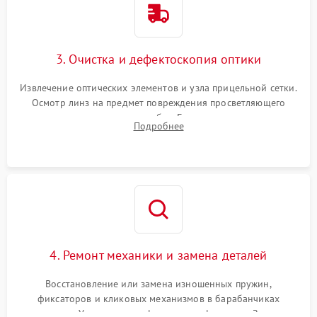
3. Очистка и дефектоскопия оптики
Извлечение оптических элементов и узла прицельной сетки.
Осмотр линз на предмет повреждения просветляющего
покрытия или появления грибка. Бережная очистка стекол
Подробнее
спецрастворами. Проверка целостности гравированной
сетки и модуля ее подсветки.
4. Ремонт механики и замена деталей
Восстановление или замена изношенных пружин,
фиксаторов и кликовых механизмов в барабанчиках
поправок. Устранение люфтов в трансфокаторе. Замена