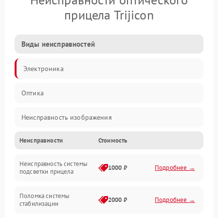
прицела Trijicon
Виды неисправностей
Электроника
Оптика
Неисправность изображения
Неисправности
Стоимость
Механические повреждения
Неисправность системы
Неисправность фокусировки и оптики
1000 ₽
Подробнее →
подсветки прицела
Неисправность подсветки и электроники
Поломка системы
2000 ₽
Подробнее →
стабилизации
Прочие неисправности