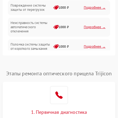
Повреждение системы
1000 ₽
Подробнее →
защиты от перегрузок
Электропитание
Неисправность системы
Механика
автоматического
1000 ₽
Подробнее →
отключения
Управление
Поломка системы защиты
1000 ₽
Подробнее →
от короткого замыкания
Корпус/Герметичность
Повреждение системы
Датчики
1000 ₽
Подробнее →
защиты от перегрева
Этапы ремонта оптического прицела Trijicon
Неисправность системы
защиты от
1000 ₽
Подробнее →
перенапряжения
Неисправность системы
1000 ₽
Подробнее →
защиты от замыкания
1. Первичная диагностика