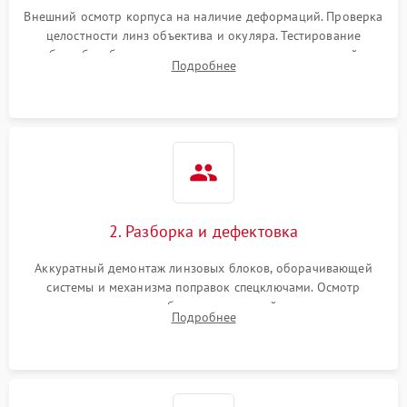
Неисправность системы
1000 ₽
Подробнее →
защиты от перегрева
Внешний осмотр корпуса на наличие деформаций. Проверка
целостности линз объектива и окуляра. Тестирование
работы барабанчиков ввода поправок, кольца отстройки
Поломка системы защиты
Подробнее
1000 ₽
Подробнее →
параллакса и зума. Выявление сколов, внутренних
от перенапряжения
загрязнений и нарушений герметичности.
Поломка системы защиты
1000 ₽
Подробнее →
от замыкания
2. Разборка и дефектовка
Аккуратный демонтаж линзовых блоков, оборачивающей
системы и механизма поправок спецключами. Осмотр
внутренних резьбовых соединений, пружин и
Подробнее
уплотнительных колец. Поиск причин люфта, смещения
точки попадания или заклинивания подвижных частей.