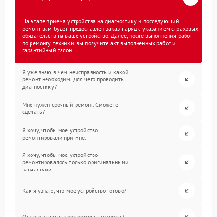
На этапе приема устройства на диагностику и последующий
ремонт вам будет предоставлен заказ-наряд с указанием страховых
обязательств на ваше устройство. Далее, после выполнения работ
по ремонту техники, вы получите акт выполненных работ и
гарантийный талон.
Я уже знаю в чем неисправность и какой
ремонт необходим. Для чего проводить
диагностику?
Мне нужен срочный ремонт. Сможете
сделать?
Я хочу, чтобы мое устройство
ремонтировали при мне.
Я хочу, чтобы мое устройство
ремонтировалось только оригинальными
запчастями.
Как я узнаю, что мое устройство готово?
От чего зависит срок ремонта техники?