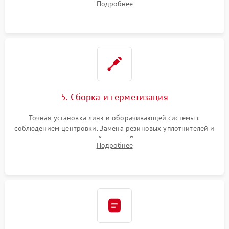
Подробнее
поврежденных линз, разбитой сетки или восстановление
контактов в цепи подсветки прицельной марки.
5. Сборка и герметизация
Точная установка линз и оборачивающей системы с
соблюдением центровки. Замена резиновых уплотнителей и
нанесение влагозащитной смазки. Вакуумирование корпуса
Подробнее
и заполнение его осушенным азотом или аргоном для
защиты линз от внутреннего запотевания.