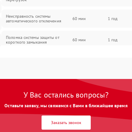
Неисправность системы
60 мин
1 год
автоматического отключения
Поломка системы защиты от
60 мин
1 год
короткого замыкания
Повреждение системы защиты от
60 мин
1 год
перегрева
Неисправность системы защиты от
60 мин
1 год
перенапряжения
У Вас остались вопросы?
Неисправность системы защиты от
60 мин
1 год
Оставьте заявку, мы свяжемся с Вами в ближайшее время
замыкания
Неисправность системы защиты от
Заказать звонок
60 мин
1 год
перегрева