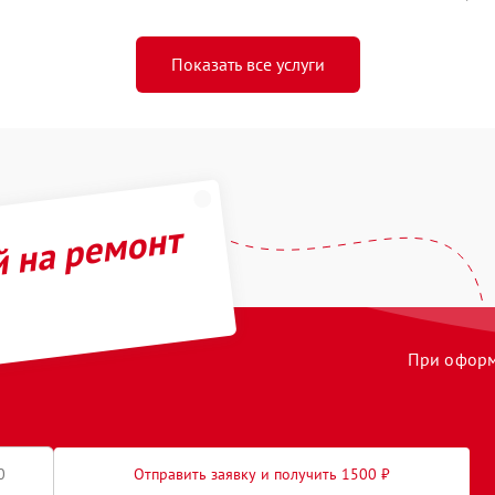
Показать все услуги
й на ремонт
При оформл
Отправить заявку и получить 1500 ₽