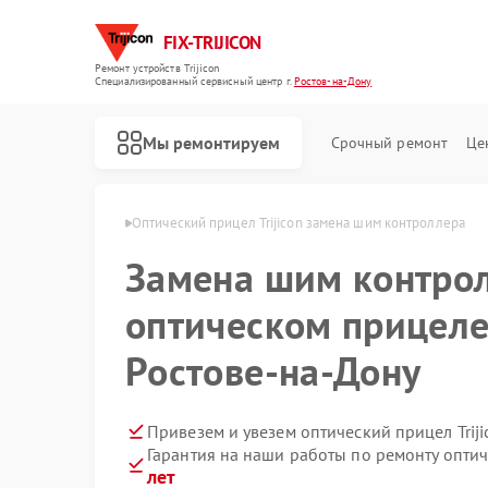
FIX-TRIJICON
Ремонт устройств Trijicon
Специализированный cервисный центр г.
Ростов-на-Дону
Мы ремонтируем
Срочный ремонт
Це
Ремонт коллиматорных прицелов Trijicon
n в Ростове-на-Дону
Оптический прицел Trijicon замена шим контроллера
Замена шим контрол
оптическом прицеле 
Ростове-на-Дону
Привезем и увезем оптический прицел Trij
Гарантия на наши работы по ремонту оптич
лет